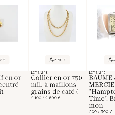
95 €
2 710 €
LOT N°248
LOT N°249
f en or
Collier en or 750
BAUME 
 centré
mil. à maillons
MERCIE
it
grains de café (
"Hampt
Time". B
2 100 / 2 500 €
mon
200 / 300 €