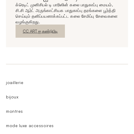
க்ரெடிட் முனிசிபல் டி பாரிஸின் கலை பாதுகாப்பு மையம்,
சி.சி ஆர்ட் அருங்காட்சியக பாதுகாப்பு தரங்களை பூர்த்தி
செய்யும் தனிப்பயனாக்கப்பட்ட கலை சேமிப்பு சேவைகளை
வழங்குகிறது.
புதிய சாளரம்
CC ART ஐ கண்டுபிடி
joaillerie
bijoux
montres
mode luxe accessoires