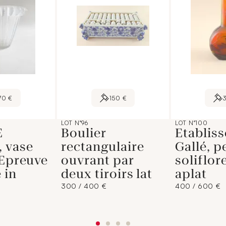
70 €
150 €
LOT N°96
LOT N°100
E
Boulier
Etablis
 vase
rectangulaire
Gallé, pe
 Epreuve
ouvrant par
soliflor
 in
deux tiroirs lat
aplat
300 / 400 €
400 / 600 €