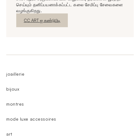
செய்யும் தனிப்பயனாக்கப்பட்ட கலை சேமிப்பு சேவைகளை
வழங்குகிறது.
புதிய சாளரம்
CC ART ஐ கண்டுபிடி
joaillerie
bijoux
montres
mode luxe accessoires
art