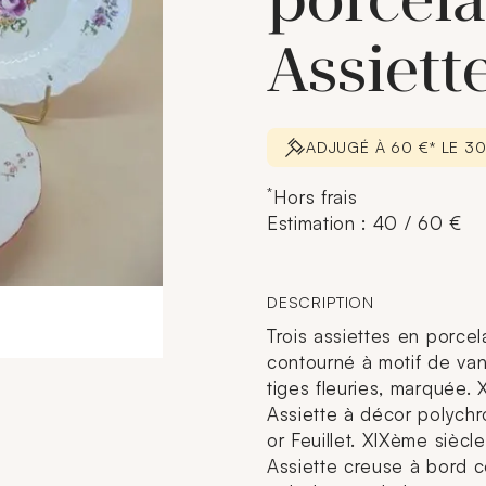
porcela
Assiett
ADJUGÉ À 60 €* LE 3
*
Hors frais
Estimation : 40 / 60 €
DESCRIPTION
Trois assiettes en porce
contourné à motif de va
tiges fleuries, marquée.
Assiette à décor polychr
or Feuillet. XIXème siè
Assiette creuse à bord c