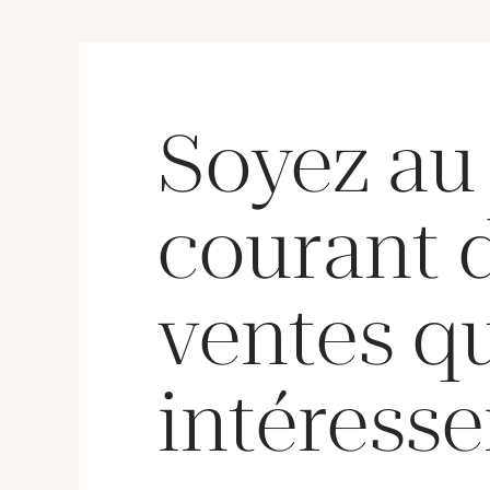
(Restaurations et manques).
- FURS
polych
marque 
Diamètr
Soyez au
courant 
ventes q
intéresse