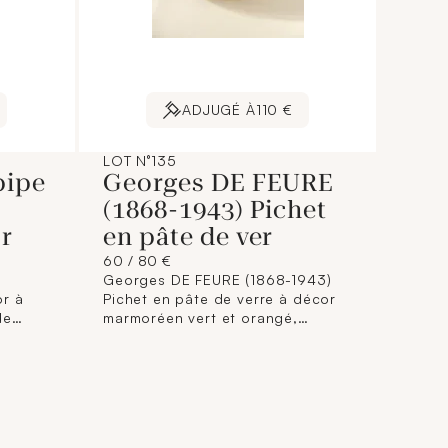
ADJUGÉ À
110 €
LOT N°135
pipe
Georges DE FEURE
(1868-1943) Pichet
or
en pâte de ver
60 / 80 €
Georges DE FEURE (1868-1943)
or à
Pichet en pâte de verre à décor
de
marmoréen vert et orangé,
t des
surface dépolie au jet de sable,
ur : 8
anse appliquée, signé sous la
base. Hauteur : 18 cm.