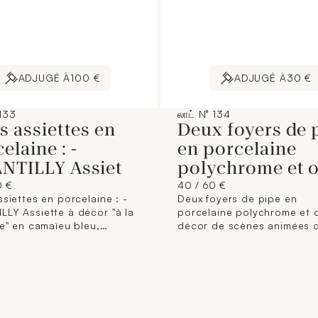
ADJUGÉ À
100 €
ADJUGÉ À
30 €
133
லாட் N° 134
s assiettes en
Deux foyers de 
elaine : -
en porcelaine
NTILLY Assiet
polychrome et 
0 €
40 / 60 €
ssiettes en porcelaine : -
Deux foyers de pipe en
LLY Assiette à décor "à la
porcelaine polychrome et 
le" en camaïeu bleu,
décor de scènes animées 
 à la trompe de chasse.
chinois fumant, ou cueillan
me siècle. Diamètre : 24 cm
fruits. XIXème siècle. Large
S Assiette à décor au
et 12,5 cm. (Fêles, éclats).
dans le style de Tournai en
u bleu, marque AR P.
e siècle. Diamètre : 23 cm.