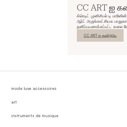
CC ART ஐ கண்
க்ரெடிட் முனிசிபல் டி பாரிஸி
ஆர்ட் அருங்காட்சியக பாதுகாப
தனிப்பயனாக்கப்பட்ட கலை ச
புதிய சாளரம்
CC ART ஐ கண்டுபிடி
mode luxe accessoires
art
instruments de musique