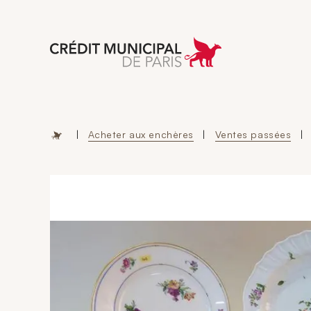
Aller à l'accueil 
|
Acheter aux enchères
|
Ventes passées
|