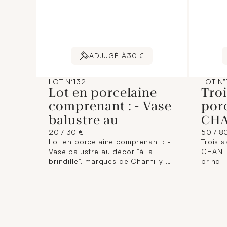
ADJUGÉ À
30 €
LOT N°132
LOT N°
Lot en porcelaine
Troi
comprenant : - Vase
porc
balustre au
CHA
20 / 30 €
50 / 8
Lot en porcelaine comprenant : -
Trois a
Vase balustre au décor "à la
CHANTI
brindille", marques de Chantilly et
brindil
Limoges. Hauteur : 18 cm. -
marque
ROSENTHAL Statuette figurant
XVIIIè
une danseuse. Hauteur : 20,5 cm.
- ARRA
- Statuette figurant une jeune
Ronda 
femme portant un panier de
camaïe
fruits. Hauteur : 17 cm.
XVIIIèm