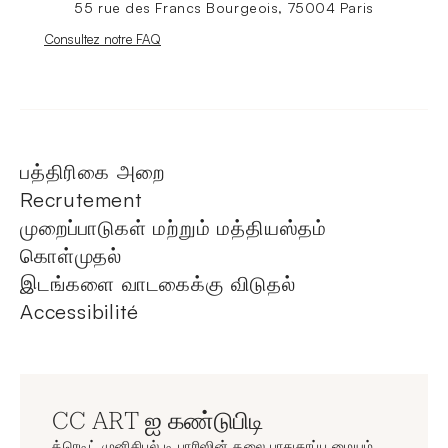
55 rue des Francs Bourgeois, 75004 Paris
Nouvelle fenêtre
Consultez notre FAQ
பத்திரிகை அறை
Recrutement
முறைப்பாடுகள் மற்றும் மத்தியஸ்தம்
கொள்முதல்
இடங்களை வாடகைக்கு விடுதல்
Accessibilité
CC ART ஐ கண்டுபிடி
க்ரெடிட் முனிசிபல் டி பாரிஸின் கலை பாதுகாப்பு மையம்,