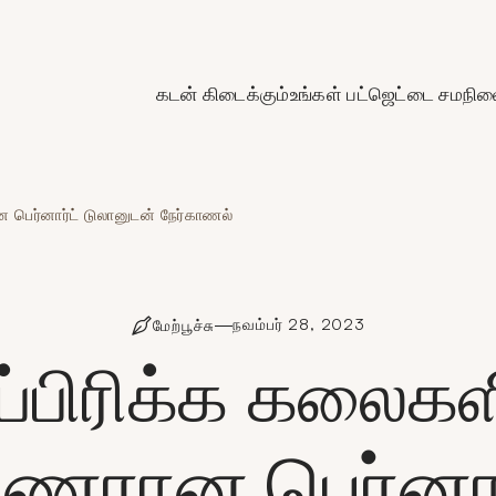
de Crédit Municipal de Paris
கடன் கிடைக்கும்
உங்கள் பட்ஜெட்டை சமநிலை
 பெர்னார்ட் டுலானுடன் நேர்காணல்
நவம்பர் 28, 2023
மேற்பூச்சு
்பிரிக்க கலைகள
புணரான பெர்னார