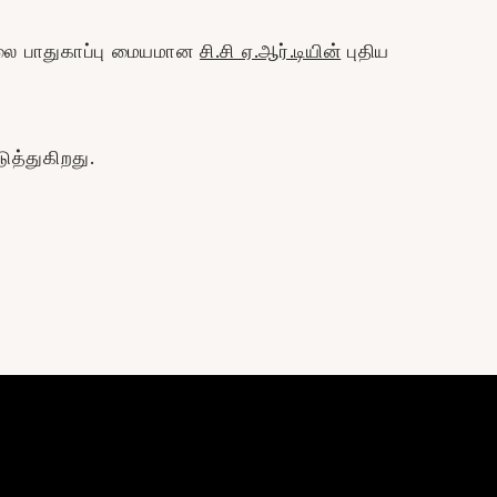
் கலை பாதுகாப்பு மையமான
சி.சி ஏ.ஆர்.டியின்
புதிய
ுத்துகிறது.