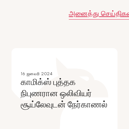
அனைத்து செய்திக
16 ஜனவரி 2024
காமிக்ஸ் புத்தக
நிபுணரான ஒலிவியர்
சூய்லேவுடன் நேர்காணல்