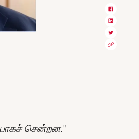
யாகச் சென்றன."