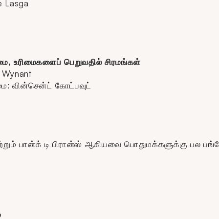
ne Lasga
மை, உரிமைகளைப் பெறுவதில் சிரமங்கள்
e Wynant
ை: வின்சென்ட் கோட்பவுட்
் மற்றும் பான்க் டி பிரான்ஸ் ஆகியவை பொதுமக்களுக்கு பல பங
்