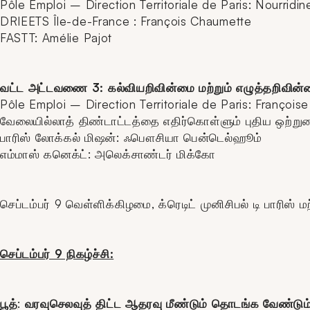
Pôle Emploi – Direction Territoriale de Paris: Nourridi
DRIEETS Île-de-France : François Chaumette
FASTT: Amélie Pajot
வட்ட அட்டவணை 3: கல்வியறிவின்மை மற்றும் எழுத்தறிவின்
Pôle Emploi – Direction Territoriale de Paris: François
வேலையில்லாத் திண்டாட்டத்தை எதிர்கொள்ளும் புதிய ஒற்றும
பாரிஸ் லோக்கல் மிஷன்: ஃபௌசியா பென்டெல்ஹூம்
எம்மாஸ் கனெக்ட்: அலெக்சாண்டர் மிக்கோ
செப்டம்பர் 9 வெள்ளிக்கிழமை, க்ரெடிட் முனிசிபல் டி பாரிஸ
செப்டம்பர் 9 நிகழ்ச்சி:
பூத்
:
வரவுசெலவுத் திட்ட ஆதரவு மீண்டும் தொடங்க வேண்டும