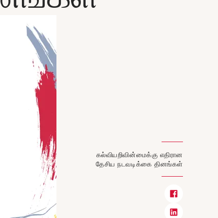
கல்வியறிவின்மைக்கு எதிரான
தேசிய நடவடிக்கை தினங்கள்