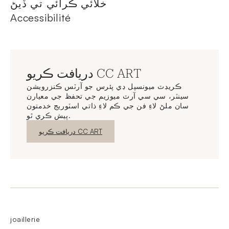
خلائي ڪرائي تي ڏيڻ
Accessibilité
دريافت ڪريو CC ART
ڪريڊٽ ميونسپل ڊي پئرس جو آرٽس ڪنزرويشن
سينٽر، سي سي آرٽ ميوزيم جي تحفظ جي معيارن
سان ملڻ لاءِ فن جي ڪم لاءِ ذاتي اسٽوريج خدمتون
پيش ڪري ٿو.
نئين ونڊو
دريافت ڪريو CC ART
joaillerie