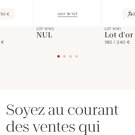
voir le lot
750 €
LOT N°40
LOT N°41
NUL
Lot d'or
 €
180 / 240 €
Soyez au courant
des ventes qui