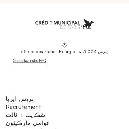
Aller à l'accueil
55 rue des Francs Bourgeois، 75004 پئرس
Nouvelle fenêtre
Consultez notre FAQ
پريس ايريا
Recrutement
شڪايت ۽ ثالث
عوامي مارڪيٽون