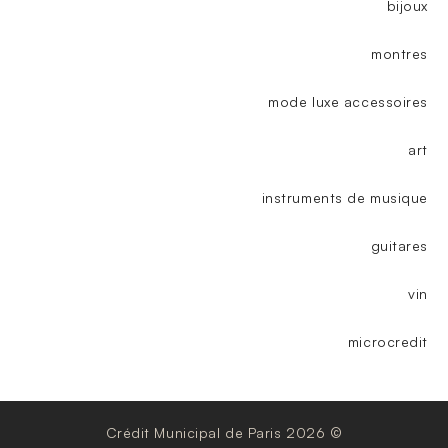
bijoux
montres
mode luxe accessoires
art
instruments de musique
guitares
vin
microcredit
© Crédit Municipal de Paris 2026