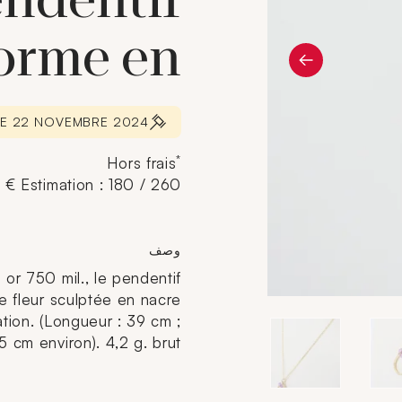
endentif
forme en
LE 22 NOVEMBRE 2024
*
Hors frais
Estimation : 180 / 260 €
وصف
n or 750 mil., le pendentif
e fleur sculptée en nacre
ation. (Longueur : 39 cm ;
5 cm environ). 4,2 g. brut