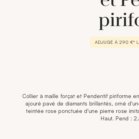
et P
piri
ADJUGÉ À 290 €* 
Collier à maille forçat et Pendentif piriforme e
ajouré pavé de diamants brillantés, orné d'un
teintée rose ponctuée d'une pierre rose imit
Haut. Pend : 2,