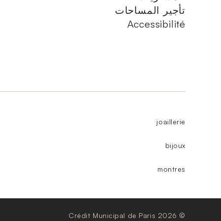
تأجير المساحات
Accessibilité
joaillerie
bijoux
montres
© Crédit Municipal de Paris 2026