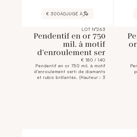
300 €
ADJUGÉ À
LOT N°263
Pendentif en or 750
Pe
mil. à motif
or
d'enroulement ser
140 / 180 €
Pendentif en or 750 mil. à motif
Pe
d'enroulement serti de diamants
p
et rubis brillantés. (Hauteur : 3
cm). (1 rubis manquant). 3,7 g.
envi
brut