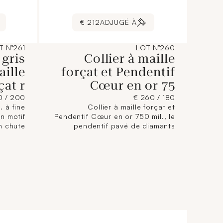
212 €
ADJUGÉ À
T N°261
LOT N°260
 gris
Collier à maille
aille
forçat et Pendentif
çat r
Cœur en or 75
200 / 300 €
180 / 260 €
. à fine
Collier à maille forçat et
un motif
Pendentif Cœur en or 750 mil., le
n chute
pendentif pavé de diamants
és 8/8.
brillantés. (Longueur : 40,5 cm ;
. Motif
Haut. Pend. : 1,6 cm). 3,5 g. brut
 g. brut