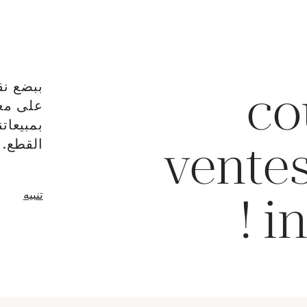
ببضع نق
co
على معا
بمبيعات
القطع.
ventes
نافذة جدي
تنبيه
in