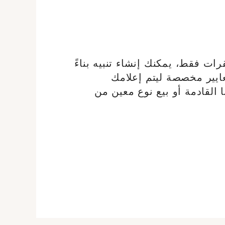
رات فقط، يمكنك إنشاء تنبيه بناءً
يير مخصصة ليتم إعلامك
نا القادمة أو بيع نوع معين من
دةإنشاء