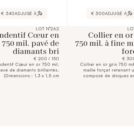
340 €
ADJUGÉ À
300 €
ADJUGÉ À
LOT N°262
LO
ndentif Cœur en
Collier en or
 750 mil. pavé de
750 mil. à fine m
diamants bri
for
150 / 200 €
ndentif Cœur en or 750 mil.
Collier en or gris 750 mil
avé de diamants brillantés.
maille forçat retenant 
(Dimensions : 1,3 x 1,5 cm
composé de disques e
ron). 3,3 g. brut [Exempté :
pavés de diamant
art. 524 bis du CGI al. c]
(Longueur : 42,5 cm ; Haut
: 2,2 cm). 4,6