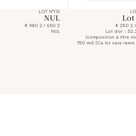
LOT N°115
LO
NUL
Lot
2 650 / 2 980 €
NUL
Lot d'or : 52
(composition à titre ind
750 mil) [Ce lot sera remis
l'acquéreur, conformém
dispositions règleme
applicables et sans gara
titre. La composition de
étant donnée à titre indicat
n'engage pas la responsabi
Crédit Municipal de Paris
commissaires-priseurs. 
jointe sur internet
illustration non contrac