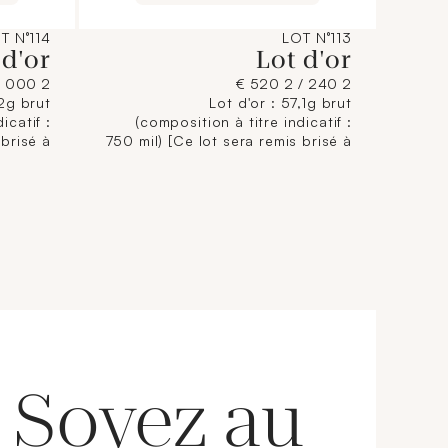
T N°114
LOT N°113
 d'or
Lot d'or
2 000 / 2 250 €
2 240 / 2 520 €
,2g brut
Lot d'or : 57,1g brut
icatif :
(composition à titre indicatif :
 brisé à
750 mil) [Ce lot sera remis brisé à
ent aux
l'acquéreur, conformément aux
ntaires
dispositions règlementaires
ntie de
applicables et sans garantie de
 titrage
titre. La composition de titrage
if, elle
étant donnée à titre indicatif, elle
lité du
n'engage pas la responsabilité du
 et des
Crédit Municipal de Paris et des
L'image
commissaires-priseurs. L'image
 est une
jointe sur internet est une
tuelle.]
illustration non contractuelle.]
Soyez au