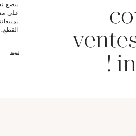
ببضع نق
co
على معا
بمبيعات
القطع.
ventes
نافذة جدي
تنبيه
in