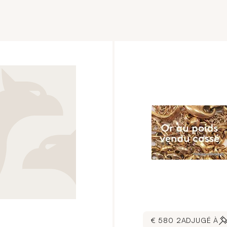
2 580 €
ADJUGÉ À