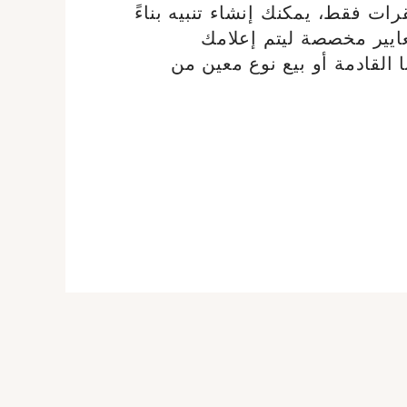
رات فقط، يمكنك إنشاء تنبيه بناءً
يير مخصصة ليتم إعلامك
نا القادمة أو بيع نوع معين من
دةإنشاء