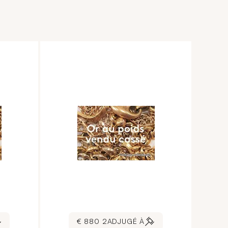
2 880 €
ADJUGÉ À