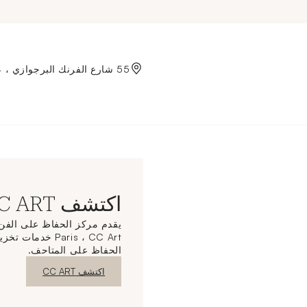
Aller à l'accueil de Crédit
55 شارع الفرنك البرجوازي ، 75004 باريس
اكتشف CC ART
Paris ، CC Art خ
الحفاظ على المتاحف.
نافذة جديدة
اكتشف CC ART