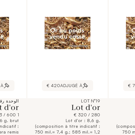
 À
420 €
ADJUGÉ À
7
LOT N°19
الوحدة رقم 
t d'or
Lot d'or
1 600 / 3 000 €
280 / 320 €
,6 g. brut
Lot d'or : 8,6 g.
ndicatif :
(composition à titre indicatif :
(composit
sera remis
750 mil.= 7,4 g.; 585 mil.= 1,2
750 mi