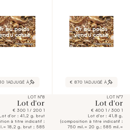
contractuelle.]
1 830 €
ADJUGÉ À
1 870 €
ADJUGÉ À
LOT N°8
LOT N°7
Lot d'or
Lot d'or
1 200 / 1 300 €
1 300 / 1 400 €
Lot d'or : 41,2 g. brut
Lot d'or : 41,8 g.
ion à titre indicatif :
(composition à titre indicatif :
l.= 18,2 g. brut ; 585
750 mil.= 20 g.; 585 mil.=