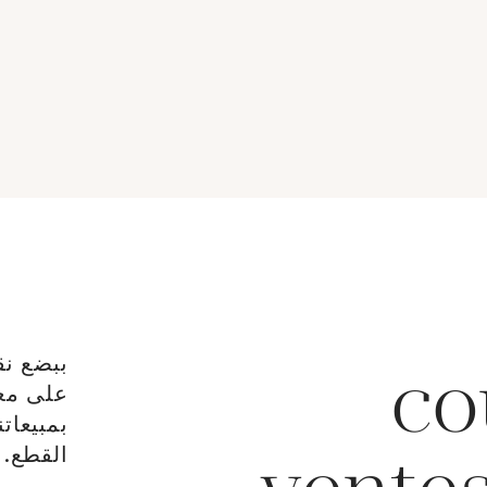
e lot sera
brisé à l'acquéreur,
mil.= 2
cquéreur,
conformément aux
remi
ment aux
dispositions règlementaires
mentaires
applicables et sans garantie
dispos
 garantie
de titre. La composition de
applica
sition de
titrage étant donnée à titre
de tit
e à titre
indicatif, elle n'engage pas la
titrag
age pas la
responsabilité du Crédit
indicati
du Crédit
Municipal de Paris et des
res
is et des
commissaires-priseurs.
Mun
priseurs.
L'image jointe sur internet est
c
ternet est
une illustration non
L'image 
ation non
contractuelle.]
actuelle.]
ببضع نق
co
على معا
بمبيعات
القطع.