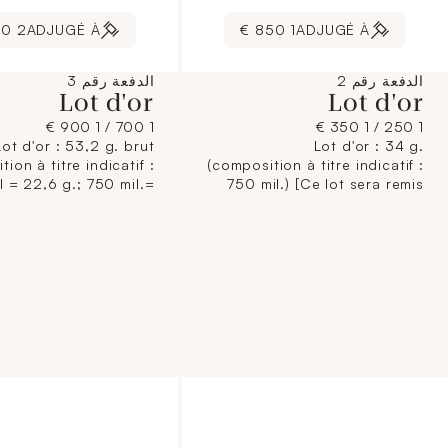
2 310 €
ADJUGÉ À
1 850 €
ADJUGÉ À
الدفعة رقم 2
الدفعة رقم 3
Lot d'or
Lot d'or
1 700 / 1 900 €
1 250 / 1 350 €
Lot d'or : 53,2 g. brut
Lot d'or : 34 g.
ion à titre indicatif :
(composition à titre indicatif :
l = 22,6 g.; 750 mil.=
750 mil.) [Ce lot sera remis
 g. brut) [Ce lot sera
brisé à l'acquéreur,
s brisé à l'acquéreur,
conformément aux
conformément aux
dispositions règlementaires
itions règlementaires
applicables et sans garantie
bles et sans garantie
de titre. La composition de
re. La composition de
titrage étant donnée à titre
e étant donnée à titre
indicatif, elle n'engage pas la
f, elle n'engage pas la
responsabilité du Crédit
ponsabilité du Crédit
Municipal de Paris et des
icipal de Paris et des
commissaires-priseurs.
ommissaires-priseurs.
L'image jointe sur internet est
jointe sur internet est
une illustration non
une illustration non
contractuelle.]