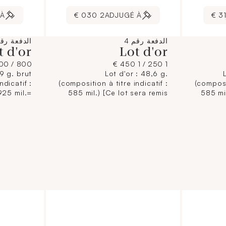
 À
2 030 €
ADJUGÉ À
الدفعة رقم 4
الدفعة رقم
t d'or
Lot d'or
800 / 900 €
1 250 / 1 450 €
,9 g. brut
Lot d'or : 48,6 g.
ndicatif :
(composition à titre indicatif :
(composit
925 mil.=
585 mil.) [Ce lot sera remis
585 mi
sera remis
brisé à l'acquéreur,
30,7
acquéreur,
conformément aux
remi
ment aux
dispositions règlementaires
mentaires
applicables et sans garantie
dispos
 garantie
de titre. La composition de
applica
sition de
titrage étant donnée à titre
de tit
e à titre
indicatif, elle n'engage pas la
titrag
age pas la
responsabilité du Crédit
indicati
du Crédit
Municipal de Paris et des
res
is et des
commissaires-priseurs.
Mun
priseurs.
L'image jointe sur internet est
c
ternet est
une illustration non
L'image 
ation non
contractuelle.]