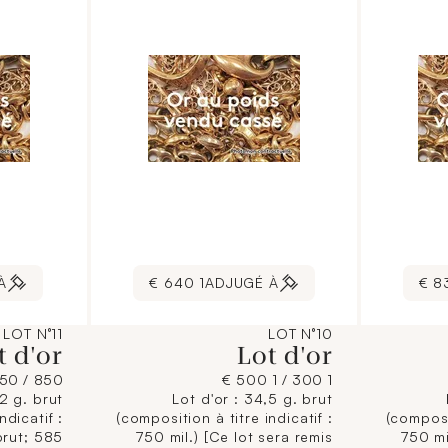
actuelle.]
À
1 640 €
ADJUGÉ À
LOT N°11
LOT N°10
t d'or
Lot d'or
850 / 950 €
1 300 / 1 500 €
,2 g. brut
Lot d'or : 34,5 g. brut
ndicatif :
(composition à titre indicatif :
(composit
brut; 585
750 mil.) [Ce lot sera remis
750 mi