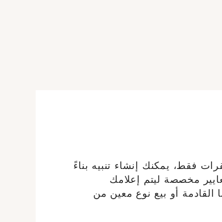
mil.= 41,2 g.) [Ce lot sera
mil.= 20,2 g.) [C
remis brisé à l'acquéreur,
remis brisé à l'a
conformément aux
conformé
dispositions règlementaires
dispositions règle
applicables et sans garantie
applicables et sans
de titre. La composition de
de titre. La compo
titrage étant donnée à titre
titrage étant donné
indicatif, elle n'engage pas la
indicatif, elle n'eng
responsabilité du Crédit
responsabilité 
Municipal de Paris et des
Municipal de Par
commissaires-priseurs.
commissaires-
L'image jointe sur internet est
L'image jointe sur in
une illustration non
une illustr
contractuelle.]
contr
رات فقط، يمكنك إنشاء تنبيه بناءً
يير مخصصة ليتم إعلامك
نا القادمة أو بيع نوع معين من