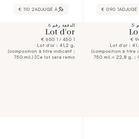
2 110 €
ADJUGÉ À
1 090 €
ADJUGÉ
 5
الدفعة رقم 6
Lot d'or
Lo
1 450 / 1 650 €
Lot d'or : 41,2 g.
Lot d'or : 41
(composition à titre indicatif :
(composition à titre i
750 mil.) [Ce lot sera remis
750 mil.= 22,8 g. ; 
brisé à l'acquéreur,
19 g. brut) [Ce lot 
conformément aux
brisé à l'
dispositions règlementaires
conformé
applicables et sans garantie
dispositions règle
de titre. La composition de
applicables et sans
titrage étant donnée à titre
de titre. La compo
indicatif, elle n'engage pas la
titrage étant donné
responsabilité du Crédit
indicatif, elle n'eng
Municipal de Paris et des
responsabilité 
commissaires-priseurs.
Municipal de Par
L'image jointe sur internet est
commissaires-
une illustration non
L'image jointe sur in
contractuelle.]
une illustr