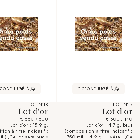
30 €
ADJUGÉ À
210 €
ADJUGÉ À
LOT N°18
LOT N°17
Lot d'or
Lot d'or
500 / 550 €
140 / 600 €
Lot d'or : 13,9 g.
Lot d'or : 4,7 g. brut
ion à titre indicatif :
(composition à titre indicatif :
l.) [Ce lot sera remis
750 mil.= 4,2 g. + Métal) [Ce