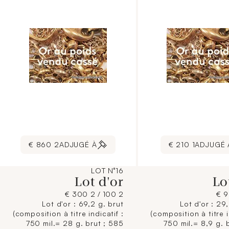
contr
2 860 €
ADJUGÉ À
1 210 €
ADJUGÉ 
LOT N°16
Lot d'or
Lo
2 100 / 2 300 €
Lot d'or : 69,2 g. brut
Lot d'or : 29
(composition à titre indicatif :
(composition à titre i
750 mil.= 28 g. brut ; 585
750 mil.= 8,9 g. 