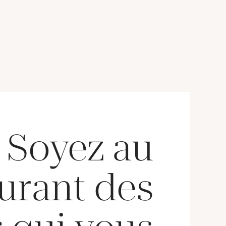
3 g. brut) [Ce lot sera
21,8 g.) [Ce lot sera remis
s brisé à l'acquéreur,
brisé à l'acquéreur,
conformément aux
conformément aux
itions règlementaires
dispositions règlementaires
bles et sans garantie
applicables et sans garantie
re. La composition de
de titre. La composition de
e étant donnée à titre
titrage étant donnée à titre
f, elle n'engage pas la
indicatif, elle n'engage pas la
ponsabilité du Crédit
responsabilité du Crédit
icipal de Paris et des
Municipal de Paris et des
ommissaires-priseurs.
commissaires-priseurs.
jointe sur internet est
L'image jointe sur internet est
une illustration non
une illustration non
contractuelle.]
contractuelle.]
Soyez au
urant des