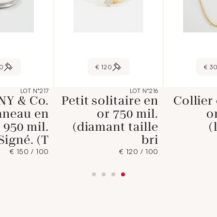
 €
120 €
30
LOT N°217
LOT N°216
NY & Co.
Petit solitaire en
Collier
nneau en
or 750 mil.
o
 950 mil.
(diamant taille
(
Signé. (T
bri
100 / 150 €
100 / 120 €