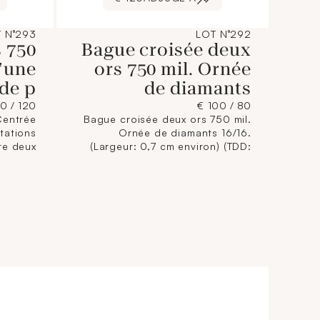
 N°293
LOT N°292
s 750
Bague croisée deux
d'une
ors 750 mil. Ornée
 de p
de diamants
120 / 160 €
80 / 100 €
Centrée
Bague croisée deux ors 750 mil.
itations
Ornée de diamants 16/16.
re deux
(Largeur: 0,7 cm environ) (TDD:
rgeur: 1
53) (déformée légèrement). 2,7 g.
 g. brut
brut.