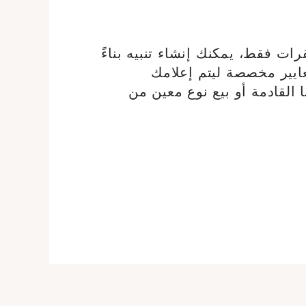
رات فقط، يمكنك إنشاء تنبيه بناءً
يير مخصصة ليتم إعلامك
نا القادمة أو بيع نوع معين من
دةإنشاء