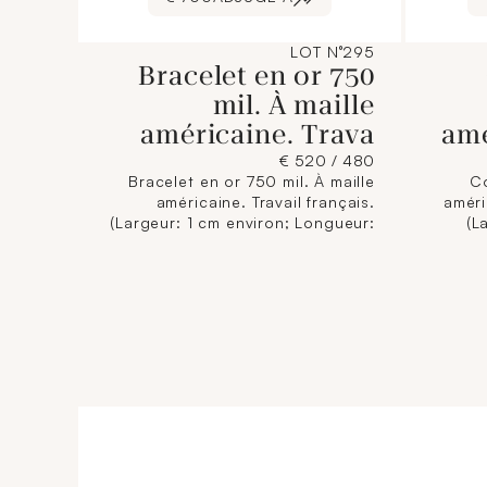
LOT N°295
Bracelet en or 750
mil. À maille
américaine. Trava
amé
480 / 520 €
Bracelet en or 750 mil. À maille
Co
américaine. Travail français.
améri
(Largeur: 1 cm environ; Longueur:
(L
19 cm environ) (légères
Longue
déformations). 13 g.