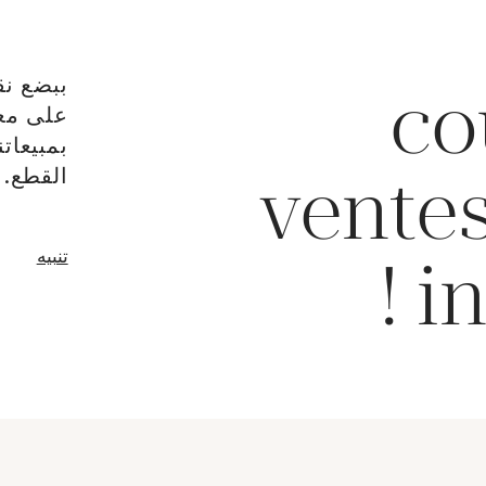
ببضع نق
co
على معا
بمبيعات
القطع.
ventes
نافذة جدي
تنبيه
in