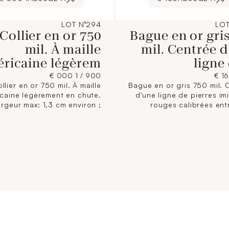
LOT N°294
LOT
Collier en or 750
Bague en or gri
mil. À maille
mil. Centrée 
ricaine légèrem
ligne
900 / 1 000 €
llier en or 750 mil. À maille
Bague en or gris 750 mil. 
caine légèrement en chute.
d'une ligne de pierres im
argeur max: 1,3 cm environ ;
rouges calibrées ent
ur: 44 cm environ) (fermoir
lignes de diamant 8/8. (La
à revoir). 24,7 g.
cm environ)( TDD: 60). 4