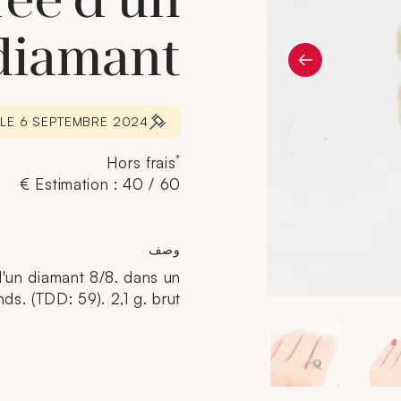
rée d'un
diamant
 LE 6 SEPTEMBRE 2024
*
Hors frais
Estimation : 40 / 60 €
وصف
d'un diamant 8/8. dans un
s. (TDD: 59). 2,1 g. brut.