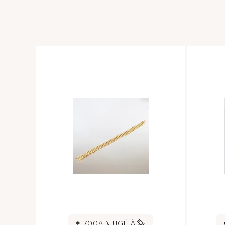
700 €
ADJUGÉ À