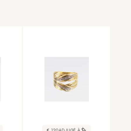
120 €
ADJUGÉ À