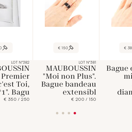
 €
150 €
38
LOT N°382
LOT N°381
OUSSIN
MAUBOUSSIN
Bague 
 Premier
"Moi non Plus".
mi
'est Toi,
Bague bandeau
°1". Bagu
extensibl
dia
250 / 350 €
150 / 200 €