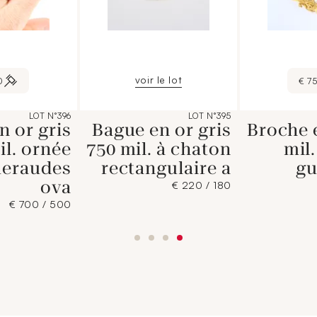
voir le lot
 €
75
LOT N°396
LOT N°395
n or gris
Bague en or gris
Broche 
il. ornée
750 mil. à chaton
mil.
meraudes
rectangulaire a
gu
ova
180 / 220 €
500 / 700 €