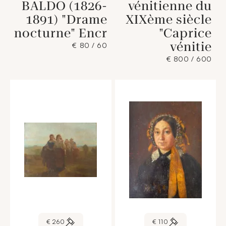
BALDO (1826-
vénitienne du
1891) "Drame
XIXème siècle
nocturne" Encr
"Caprice
vénitie
60 / 80 €
600 / 800 €
260 €
110 €