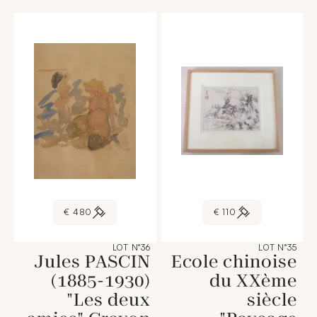
480 €
110 €
LOT N°36
LOT N°35
Jules PASCIN
Ecole chinoise
(1885-1930)
du XXème
"Les deux
siècle