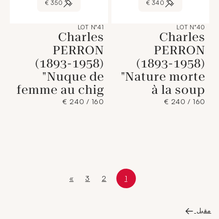
350 €
340 €
LOT N°41
LOT N°40
Charles
Charles
PERRON
PERRON
(1893-1958)
(1893-1958)
"Nuque de
"Nature morte
femme au chig
à la soup
160 / 240 €
160 / 240 €
»
3
2
1
Page
Page courante
Page
Page 1 sur 4
الصفحة الأخيرة
مقبل