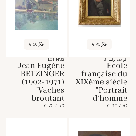
50 €
90 €
الوحدة رقم 31
LOT N°32
Jean Eugène
Ecole
BETZINGER
française du
(1902-1971)
XIXème siècle
"Vaches
"Portrait
broutant
d'homme
50 / 70 €
70 / 90 €