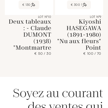
130 €
1 300 €
LOT N°10
LOT N°9
Deux tableaux
Kiyoshi
: - Claude
HASEGAWA
DUMONT
(1891-1980)
(1938)
"Nu aux fleurs"
"Montmartre
Point
30 / 50 €
70 / 100 €
Soyez au courant
des ventes qui