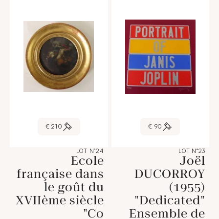
210 €
90 €
LOT N°24
LOT N°23
Ecole
Joël
française dans
DUCORROY
le goût du
(1955)
XVIIème siècle
"Dedicated"
"Co
Ensemble de