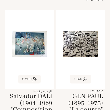
200 €
140 €
LOT N°13
الوحدة رقم 14
Salvador DALI
GEN PAUL
(1904-1989
(1895-1975)
"Composition
"La course"