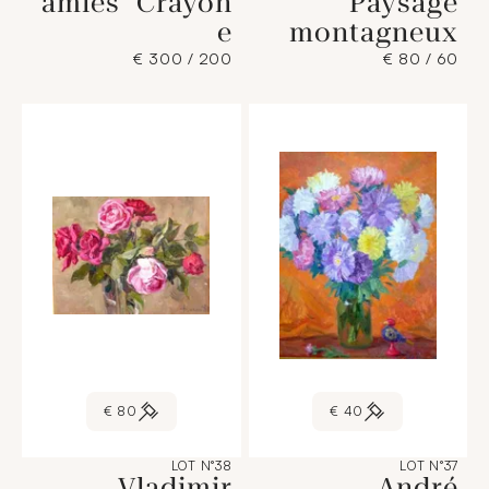
amies" Crayon
"Paysage
e
montagneux
200 / 300 €
60 / 80 €
80 €
40 €
LOT N°38
LOT N°37
Vladimir
André