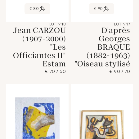
80 €
90 €
LOT N°18
LOT N°17
Jean CARZOU
D'après
(1907-2000)
Georges
"Les
BRAQUE
Officiantes II"
(1882-1963)
Estam
"Oiseau stylisé
50 / 70 €
70 / 90 €