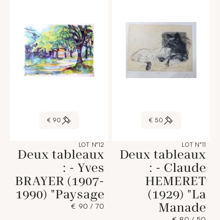
90 €
50 €
LOT N°12
LOT N°11
Deux tableaux
Deux tableaux
: - Yves
: - Claude
BRAYER (1907-
HEMERET
1990) "Paysage
(1929) "La
Manade
70 / 90 €
50 / 80 €