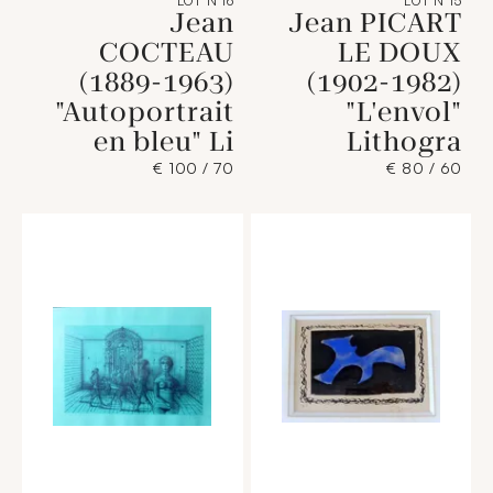
LOT N°16
LOT N°15
Jean
Jean PICART
COCTEAU
LE DOUX
(1889-1963)
(1902-1982)
"Autoportrait
"L'envol"
en bleu" Li
Lithogra
70 / 100 €
60 / 80 €