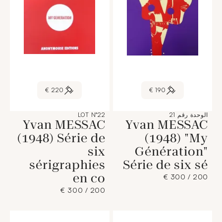
220 €
190 €
الوحدة رقم 21
LOT N°22
Yvan MESSAC
Yvan MESSAC
(1948) Série de
(1948) "My
six
Génération"
sérigraphies
Série de six sé
en co
200 / 300 €
200 / 300 €