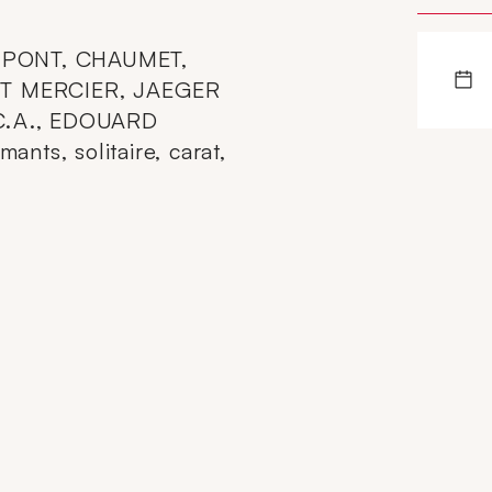
UPONT, CHAUMET,
ET MERCIER, JAEGER
C.A., EDOUARD
s, solitaire, carat,