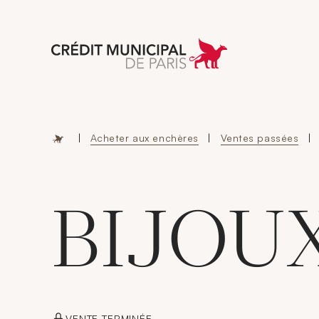
Aller à l'accueil 
|
Acheter aux enchères
|
Ventes passées
|
BIJOU
VENTE TERMINÉE