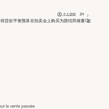
'Choisir une lan
新窗口
La langue coura
ZH
个人空间
获得贷款
平衡预算
在拍卖会上购买
为团结而储蓄
打开搜索栏
 sur la vente passée