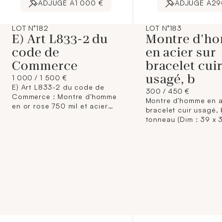
ADJUGÉ À
1 000 €
ADJUGÉ À
29
LOT N°182
LOT N°183
E) Art L833-2 du
Montre d'h
code de
en acier sur
Commerce
bracelet cui
usagé, b
1 000 / 1 500 €
E) Art L833-2 du code de
300 / 450 €
Commerce : Montre d'homme
Montre d'homme en a
en or rose 750 mil et acier
bracelet cuir usagé, 
sur bracelet cuir usagé,
tonneau (Dim : 39 x
boîtier rond (Diam : 42 mm),
environ), cadran arg
cadran gris guilloché à
chiffres romains et p
chiffres arabe et guichet
seconde, Michel HER
dateur à 6h, MONTBLANC
"Art Deco" série limit
"Star Legacy" mouvement
022/300, mouvemen
automatique (boucle ardillon
mécanique (boucle ar
acier signée) (Bel état, dans
acier signée) (dans s
son écrin, sa surboîte, son
accidenté).
livret avec sa garantie). 67,8
g brut.