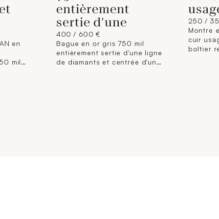
et
entièrement
usag
sertie d'une
250 / 3
Montre e
400 / 600 €
cuir usa
AN en
Bague en or gris 750 mil
boîtier 
entièrement sertie d'une ligne
hors bra
50 mil
de diamants et centrée d'une
mm), cad
 (Art
aigue marine taille taille
carré, ch
fantaisie (Larg anneau : 3,5
compteu
 écrin,
mm ; TDD : 51). 6,4 g brut.
guichet 
pompe).
et MERC
mouveme
déployan
(Dans son
un certi
d'interve