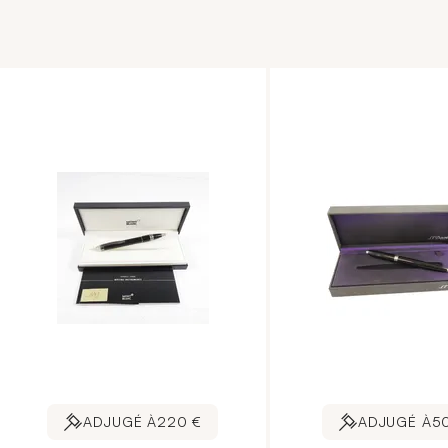
ADJUGÉ À
220 €
ADJUGÉ À
5