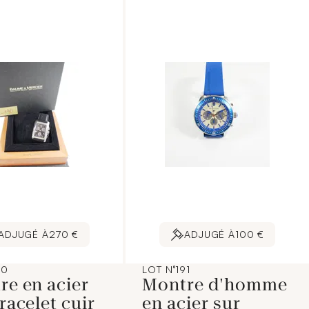
ADJUGÉ À
270 €
ADJUGÉ À
100 €
90
LOT N°191
re en acier
Montre d'homme
racelet cuir
en acier sur