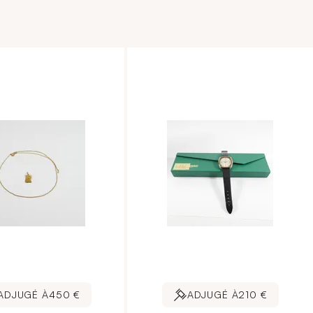
ADJUGÉ À
450 €
ADJUGÉ À
210 €