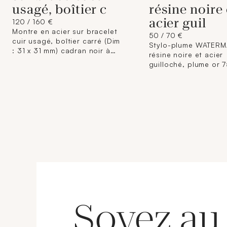
usagé, boîtier c
résine noire 
acier guil
120 / 160 €
Montre en acier sur bracelet
50 / 70 €
cuir usagé, boîtier carré (Dim
Stylo-plume WATERM
: 31 x 31 mm) cadran noir à
résine noire et acier
index bâton, chiffres arabe et
guilloché, plume or 7
guichet dateur à 6 h, TISSOT
exemptée de contrôle
"TXL" mouvement quartz
L833-2 du code du
(boucle déployante papillon
Commerce) (dans son
acier signée) (dans son écrin
avec son système à 
accidenté, 3 livrets et une
21 g brut.
carte de garantie).
Soyez au