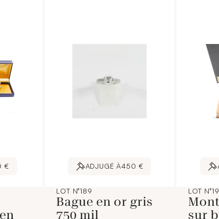
0 €
ADJUGÉ À
450 €
LOT N°189
LOT N°1
Bague en or gris
Mont
en
750 mil
sur b