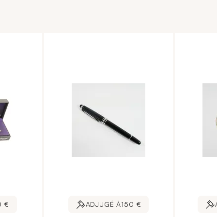
0 €
ADJUGÉ À
150 €