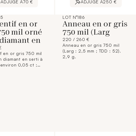
ADJUGÉ À
70 €
ADJUGÉ À
250 €
85
LOT N°186
ntif en or
Anneau en or gris
750 mil orné
750 mil (Larg
 diamant en
220 / 260 €
Anneau en or gris 750 mil
€
(Larg : 2,5 mm ; TDD : 52).
f en or gris 750 mil
2,9 g.
n diamant en serti à
environ 0,05 ct ;
 mm). 0,6 g brut.