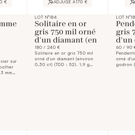
0 €
ADJUGÉ À
170 €
LOT N°184
LOT N°1
omme
Solitaire en or
Pende
gris 750 mil orné
gris 
r
d'un diamant (en
d'un
180 / 240 €
60 / 90 
Solitaire en or gris 750 mil
Pendenti
orné d'un diamant (environ
orné d'u
cier sur
0,30 ct) (TDD : 52). 1,9 g
godron (
boîtier
brut.
Diam : 6
 33 mm
enté à
etite
BELIN
ée
t
dillon
on écrin