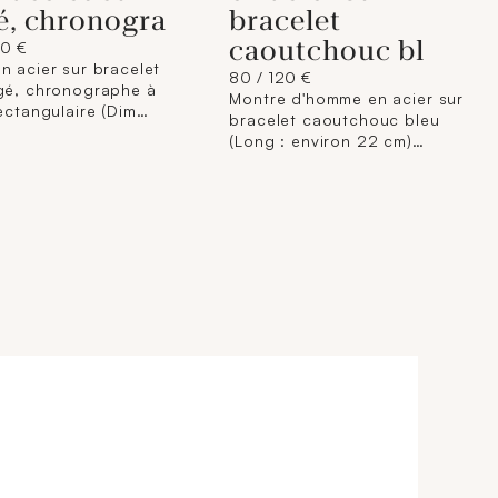
é, chronogra
bracelet
caoutchouc bl
50 €
n acier sur bracelet
80 / 120 €
gé, chronographe à
Montre d'homme en acier sur
rectangulaire (Dim
bracelet caoutchouc bleu
ncards : 34 x 28
(Long : environ 22 cm)
ran noir à index
chronographe à boîtier rond
iffre arabe, 3
(Diam : 43 cm) à lunette
rs econdaires et
tournante graduée bleue,
dateur ) 4h, BAUME
cadran argenté à index bâton
IER "Hampton"
bleu, 3 compteurs
nt quartz (boucle
secondaires et guichet
te acier siglée)
dateur à 4h, MAUBOUSSIN
 écrin, son livret et
"Bande d'arret d'urgence"
ficat de garantie
mouvement quartz.
ntion).