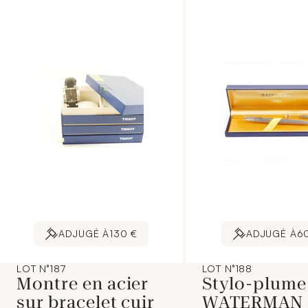
ADJUGÉ À
130 €
ADJUGÉ À
6
LOT N°187
LOT N°188
Montre en acier
Stylo-plume
sur bracelet cuir
WATERMAN 