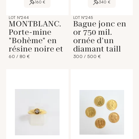
160 €
340 €
LOT N°244
LOT N°245
MONTBLANC.
Bague jonc en
Porte-mine
or 750 mil.
"Bohème" en
ornée d'un
résine noire et
diamant taill
60 / 80 €
300 / 500 €