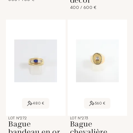
décor
400 / 600 €
480 €
560 €
LOT N°272
LOT N°273
Bague
Bague
bandeau en or
chevalière