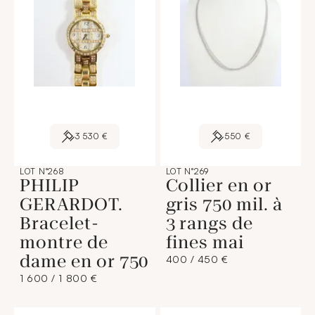
3 530 €
550 €
LOT N°268
LOT N°269
PHILIP
Collier en or
GERARDOT.
gris 750 mil. à
Bracelet-
3 rangs de
montre de
fines mai
dame en or 750
400 / 450 €
1 600 / 1 800 €