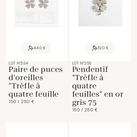
440 €
320 €
LOT N°254
LOT N°255
Paire de puces
Pendentif
d'oreilles
"Trèfle à
"Trèfle à
quatre
quatre feuille
feuilles" en or
gris 75
150 / 250 €
150 / 250 €