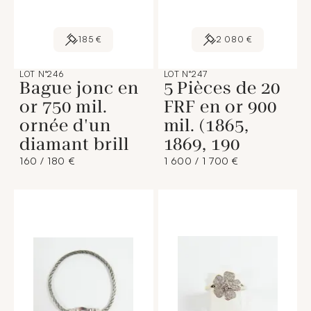
185 €
2 080 €
LOT N°246
LOT N°247
Bague jonc en
5 Pièces de 20
or 750 mil.
FRF en or 900
ornée d'un
mil. (1865,
diamant brill
1869, 190
160 / 180 €
1 600 / 1 700 €