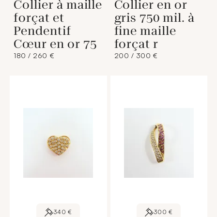
Collier à maille
Collier en or
forçat et
gris 750 mil. à
Pendentif
fine maille
Cœur en or 75
forçat r
180 / 260 €
200 / 300 €
340 €
300 €