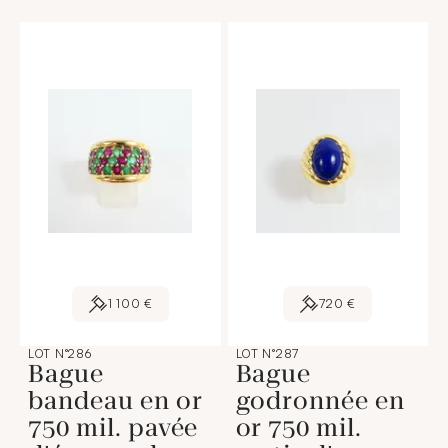
1 100 €
720 €
LOT N°286
LOT N°287
Bague
Bague
bandeau en or
godronnée en
750 mil. pavée
or 750 mil.