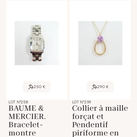
250 €
290 €
LOT N°258
LOT N°259
BAUME &
Collier à maille
MERCIER.
forçat et
Bracelet-
Pendentif
montre
piriforme en