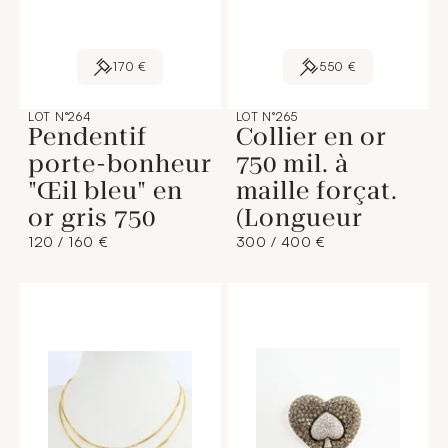
170 €
550 €
LOT N°264
LOT N°265
Pendentif
Collier en or
porte-bonheur
750 mil. à
"Œil bleu" en
maille forçat.
or gris 750
(Longueur
120 / 160 €
300 / 400 €