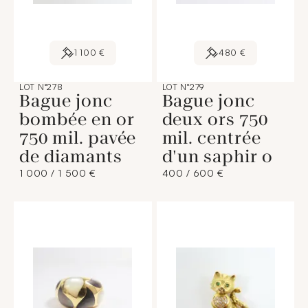
1 100 €
480 €
LOT N°278
LOT N°279
Bague jonc
Bague jonc
bombée en or
deux ors 750
750 mil. pavée
mil. centrée
de diamants
d'un saphir o
1 000 / 1 500 €
400 / 600 €