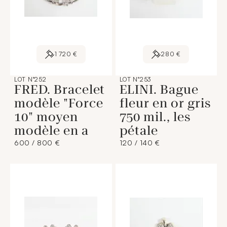
1 720 €
280 €
LOT N°252
LOT N°253
FRED. Bracelet
ELINI. Bague
modèle "Force
fleur en or gris
10" moyen
750 mil., les
modèle en a
pétale
600 / 800 €
120 / 140 €