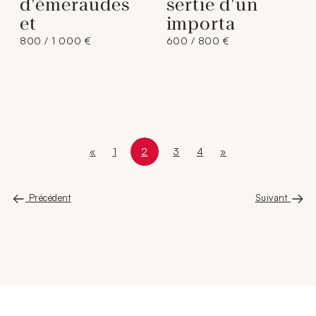
d'émeraudes
sertie d'un
et
importa
800 / 1 000 €
600 / 800 €
«
1
2
3
4
»
Première page
Page
Page courante
Page 2 sur 5
Page
Page
Dernière page
Précédent
Suivant