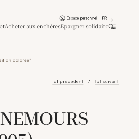
'Choisir une lan
Nouvelle fenêtre
La langue couran
FR
Espace personnel
et
Acheter aux enchères
Epargner solidaire
Ouvrir la ba
tion colorée"
lot précédent
lot suivant
e NEMOURS