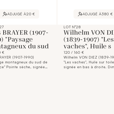
ADJUGÉ À
20 €
ADJUGÉ À
380 €
27
LOT N°28
s BRAYER (1907-
Wilhelm VON D
0) "Paysage
(1839-1907) "Le
tagneux du sud
vaches", Huile s
0 €
120 / 160 €
RAYER (1907-1990)
Wilhelm VON DIEZ (1839-1
ge montagneux du sud de
"Les vaches", Huile sur toile
nce" Pointe sèche, signée
signée en bas à droite. Dim
 à droite et numérotée
x 55 cm (petits trous).
. Dim. : 29,5 x 39 cm.
 cassé)