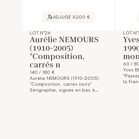
ADJUGÉ À
200 €
LOT N°26
LOT N°
Aurélie NEMOURS
Yve
(1910-2005)
199
"Composition,
mon
carrés n
60 / 8
Yves B
140 / 180 €
"Paysa
Aurélie NEMOURS (1910-2005)
la Fra
"Composition, carrés noirs"
en bas
Sérigraphie, signée en bas à
97/100
droite et numérotée 24/100. Dim.
(Verre
: 22 x 22 cm.