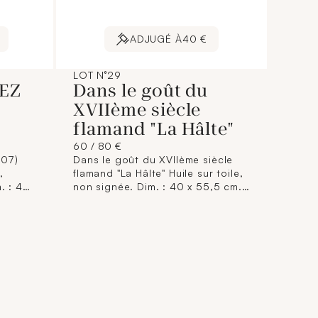
ADJUGÉ À
40 €
LOT N°29
IEZ
Dans le goût du
s
XVIIème siècle
flamand "La Hâlte"
60 / 80 €
907)
Dans le goût du XVIIème siècle
,
flamand "La Hâlte" Huile sur toile,
. : 46
non signée. Dim. : 40 x 55,5 cm.
(Accidents, enfoncements,
restaurations)