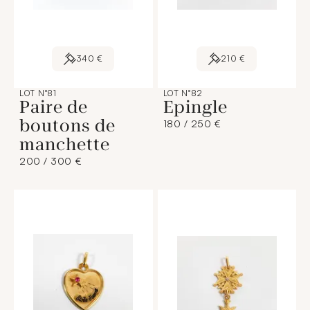
340 €
210 €
LOT N°81
LOT N°82
Paire de
Epingle
boutons de
180 / 250 €
manchette
200 / 300 €