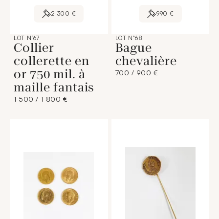
2 300 €
990 €
LOT N°67
LOT N°68
Collier
Bague
collerette en
chevalière
or 750 mil. à
700 / 900 €
maille fantais
1 500 / 1 800 €