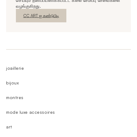
செய்யும் தனிப்பயனாக்கப்பட்ட கலை சேமிப்பு சேவைகளை
வழங்குகிறது.
புதிய சாளரம்
CC ART ஐ கண்டுபிடி
joaillerie
bijoux
montres
mode luxe accessoires
art