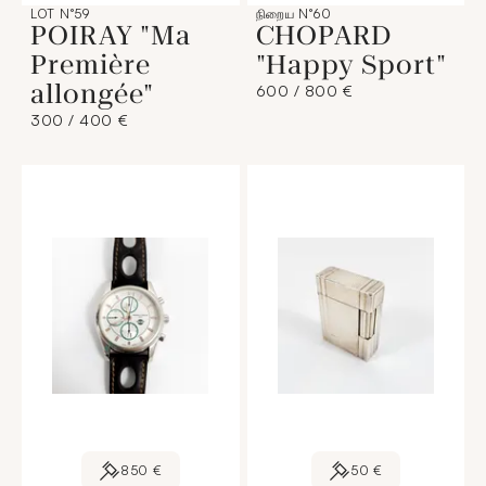
LOT N°59
நிறைய N°60
POIRAY "Ma
CHOPARD
Première
"Happy Sport"
allongée"
600 / 800 €
300 / 400 €
850 €
50 €