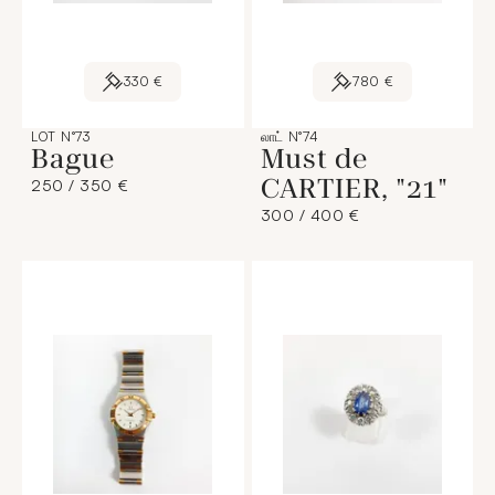
330 €
780 €
LOT N°73
லாட் N°74
Bague
Must de
CARTIER, "21"
250 / 350 €
300 / 400 €