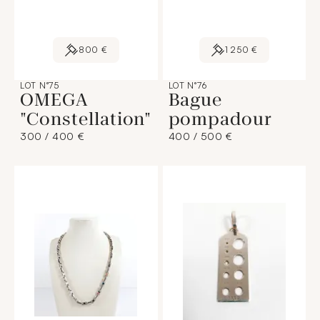
800 €
1 250 €
LOT N°75
LOT N°76
OMEGA
Bague
"Constellation"
pompadour
300 / 400 €
400 / 500 €