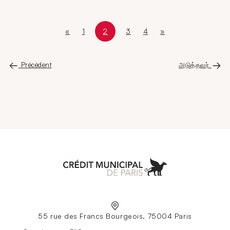
«
1
2
3
4
»
Première page
Page
Page courante
Page 2 sur 5
Page
Page
Dernière page
Précédent
அடுத்தவர்
Aller à l'accueil
55 rue des Francs Bourgeois, 75004 Paris