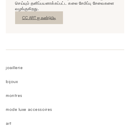
செய்யும் தனிப்பயனாக்கப்பட்ட கலை சேமிப்பு சேவைகளை
வழங்குகிறது.
புதிய சாளரம்
CC ART ஐ கண்டுபிடி
joaillerie
bijoux
montres
mode luxe accessoires
art