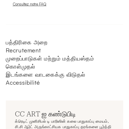
Nouvelle fenêtre
Consultez notre FAQ
பத்திரிகை அறை
Recrutement
முறைப்பாடுகள் மற்றும் மத்தியஸ்தம்
கொள்முதல்
இடங்களை வாடகைக்கு விடுதல்
Accessibilité
CC ART ஐ கண்டுபிடி
க்ரெடிட் முனிசிபல் டி பாரிஸின் கலை பாதுகாப்பு மையம்,
சி.சி ஆர்ட் அருங்காட்சியக பாதுகாப்பு தரங்களை பூர்த்தி