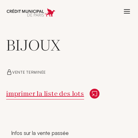
Aller à l'accueil de Crédit Municipal 
BIJOUX
VENTE TERMINÉE
Nouvelle fenêtre
imprimer la liste des lots
Infos sur la vente passée