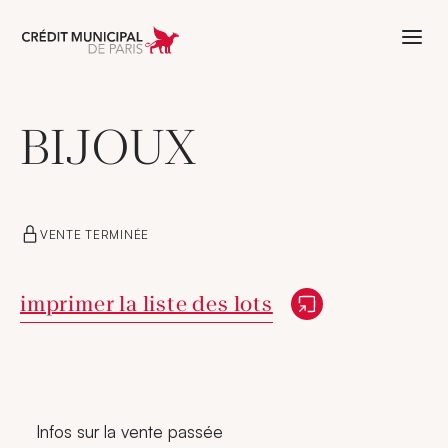
Aller à l'accueil de Crédit Municipal 
BIJOUX
VENTE TERMINÉE
Nouvelle fenêtre
imprimer la liste des lots
Infos sur la vente passée