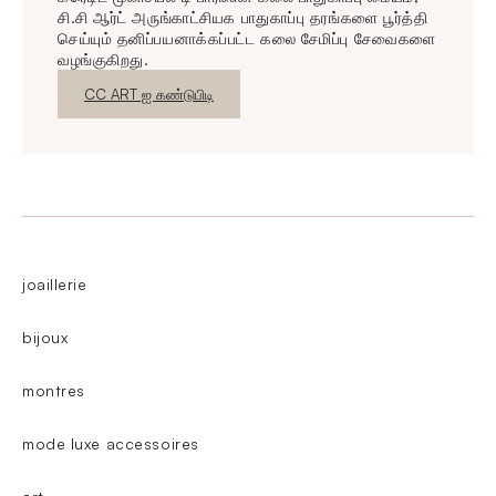
சி.சி ஆர்ட் அருங்காட்சியக பாதுகாப்பு தரங்களை பூர்த்தி
செய்யும் தனிப்பயனாக்கப்பட்ட கலை சேமிப்பு சேவைகளை
வழங்குகிறது.
புதிய சாளரம்
CC ART ஐ கண்டுபிடி
joaillerie
bijoux
montres
mode luxe accessoires