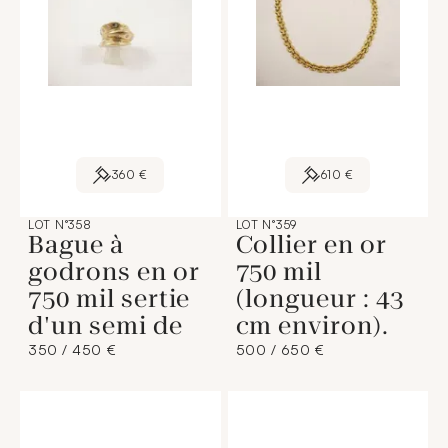
360 €
610 €
LOT N°358
LOT N°359
Bague à
Collier en or
godrons en or
750 mil
750 mil sertie
(longueur : 43
d'un semi de
cm environ).
350 / 450 €
500 / 650 €