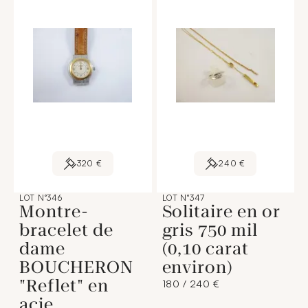
320 €
240 €
LOT N°346
LOT N°347
Montre-
Solitaire en or
bracelet de
gris 750 mil
dame
(0,10 carat
BOUCHERON
environ)
"Reflet" en
180 / 240 €
acie