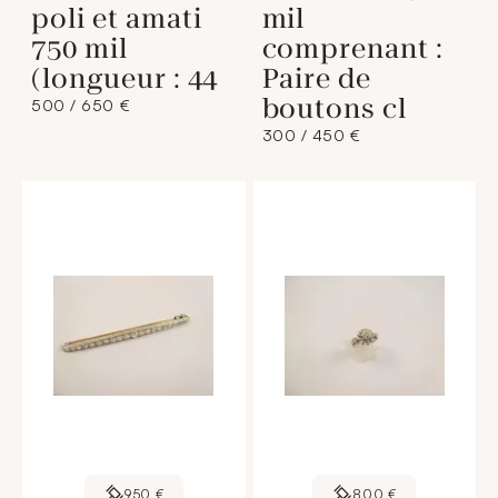
poli et amati
mil
750 mil
comprenant :
(longueur : 44
Paire de
boutons cl
500 / 650 €
300 / 450 €
950 €
800 €