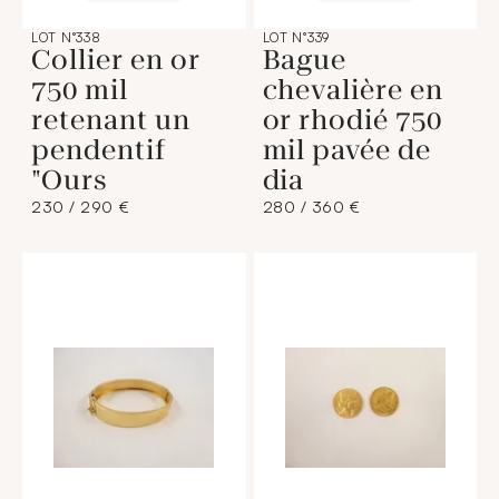
LOT N°338
LOT N°339
Collier en or
Bague
750 mil
chevalière en
retenant un
or rhodié 750
pendentif
mil pavée de
"Ours
dia
230 / 290 €
280 / 360 €