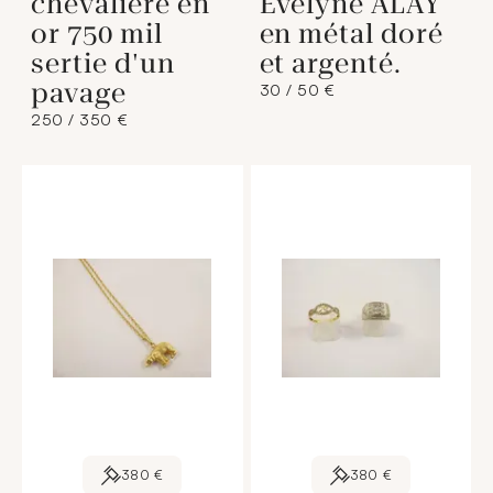
chevalière en
Evelyne ALAY
or 750 mil
en métal doré
sertie d'un
et argenté.
pavage
30 / 50 €
250 / 350 €
380 €
380 €