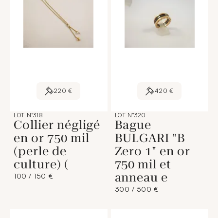
220 €
420 €
LOT N°318
LOT N°320
Collier négligé
Bague
en or 750 mil
BULGARI "B
(perle de
Zero 1" en or
culture) (
750 mil et
anneau e
100 / 150 €
300 / 500 €