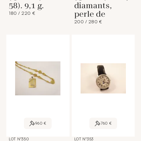
58). 9,1 g.
diamants,
perle de
180 / 220 €
200 / 280 €
960 €
760 €
LOT N°350
LOT N°353