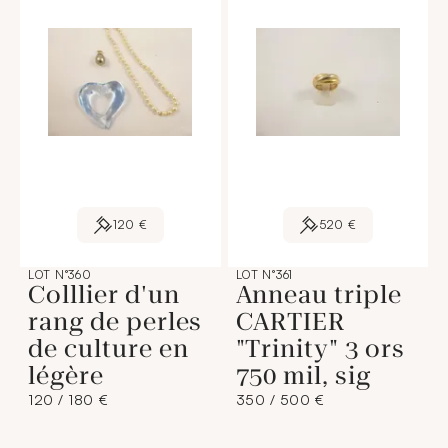
120 €
520 €
LOT N°360
LOT N°361
Colllier d'un
Anneau triple
rang de perles
CARTIER
de culture en
"Trinity" 3 ors
légère
750 mil, sig
120 / 180 €
350 / 500 €