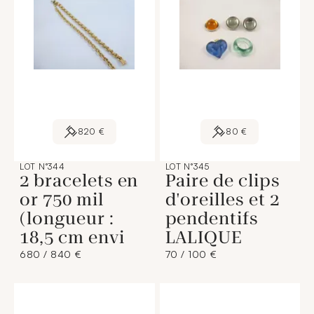
820 €
80 €
LOT N°344
LOT N°345
2 bracelets en
Paire de clips
or 750 mil
d'oreilles et 2
(longueur :
pendentifs
18,5 cm envi
LALIQUE
680 / 840 €
70 / 100 €