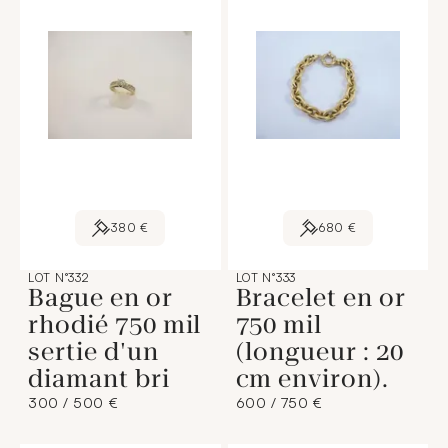
380 €
680 €
LOT N°332
LOT N°333
Bague en or
Bracelet en or
rhodié 750 mil
750 mil
sertie d'un
(longueur : 20
diamant bri
cm environ).
300 / 500 €
600 / 750 €