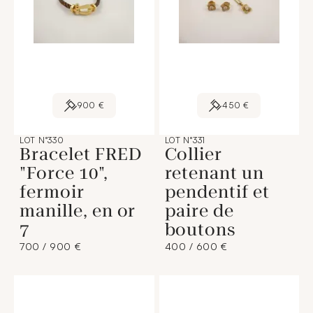
900 €
450 €
LOT N°330
LOT N°331
Bracelet FRED
Collier
"Force 10",
retenant un
fermoir
pendentif et
manille, en or
paire de
7
boutons
700 / 900 €
400 / 600 €