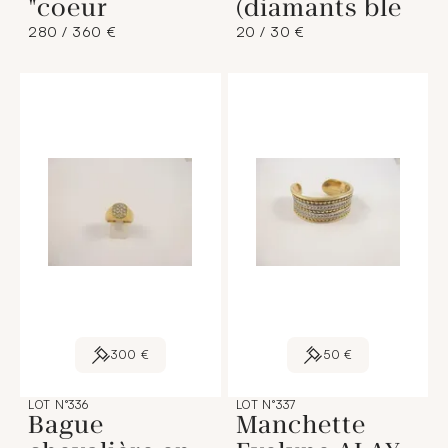
"coeur
(diamants ble
280 / 360 €
20 / 30 €
300 €
50 €
LOT N°336
LOT N°337
Bague
Manchette