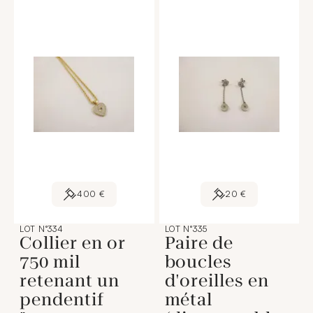
400 €
20 €
LOT N°334
LOT N°335
Collier en or
Paire de
750 mil
boucles
retenant un
d'oreilles en
pendentif
métal