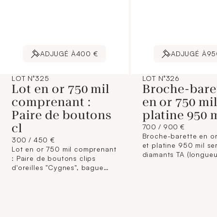
ADJUGÉ À
400 €
ADJUGÉ À
95
LOT N°325
LOT N°326
Lot en or 750 mil
Broche-bare
comprenant :
en or 750 mil
Paire de boutons
platine 950 m
cl
700 / 900 €
Broche-barette en or
300 / 450 €
et platine 950 mil se
Lot en or 750 mil comprenant
diamants TA (longueu
: Paire de boutons clips
cm). (Pierre cassée). 
d'oreilles "Cygnes", bague
bandeau pavée de diamants
8/8 (TDD : 57), bracelet serti
de saphirs ovales en serti
clos (longueur : 17,5 cm).
(Chocs, déformations) .14,6