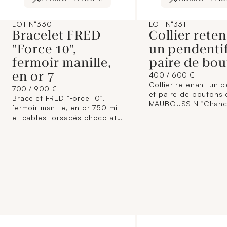
LOT N°330
LOT N°331
Bracelet FRED
Collier rete
"Force 10",
un pendentif
fermoir manille,
paire de bo
en or 7
400 / 600 €
Collier retenant un p
700 / 900 €
et paire de boutons d
Bracelet FRED "Force 10",
MAUBOUSSIN "Chanc
fermoir manille, en or 750 mil
love" en or 750 mil s
et cables torsadés chocolat
diamants brillantés (
en acier, signé et numéroté.
carat et 0,08 carat e
(Longueur : 17,5 cm environ).
signés et numérotés
Poids : 18,7 g. brut
(longueur du collier:
environ). (Poussettes
métal). 5,3 g.