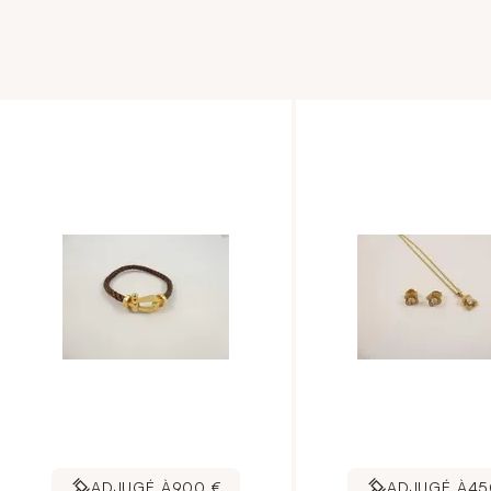
g.
ADJUGÉ À
900 €
ADJUGÉ À
45