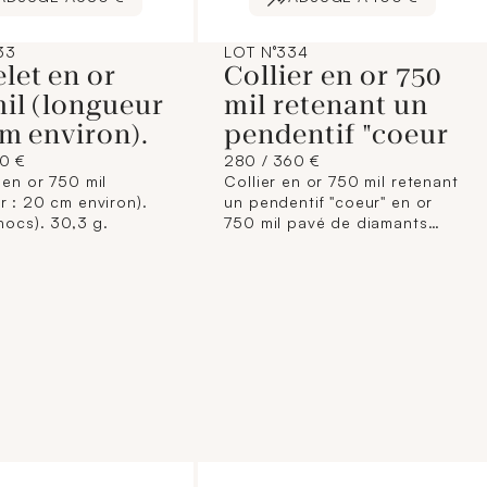
33
LOT N°334
let en or
Collier en or 750
il (longueur
mil retenant un
cm environ).
pendentif "coeur
50 €
280 / 360 €
 en or 750 mil
Collier en or 750 mil retenant
r : 20 cm environ).
un pendentif "coeur" en or
chocs). 30,3 g.
750 mil pavé de diamants
brillantés (longueur : 56 cm
environ).10,5 g.