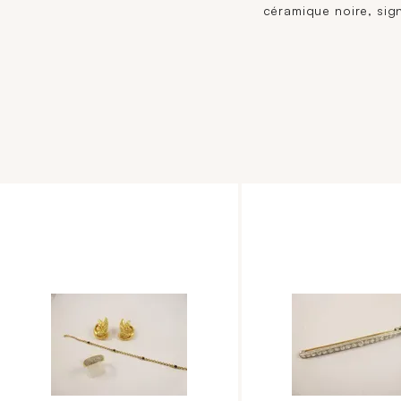
céramique noire, sig
numérotée. (TDD : 59