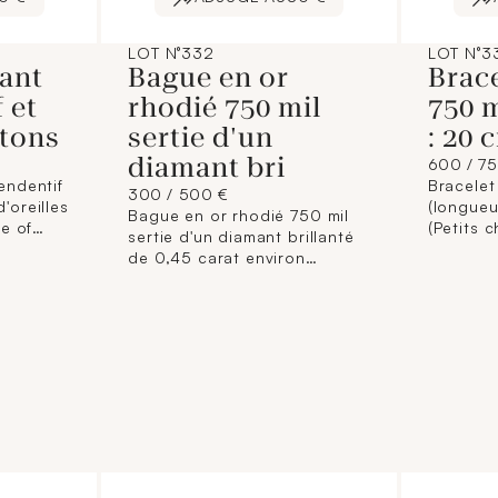
LOT N°332
LOT N°3
nant
Bague en or
Brace
 et
rhodié 750 mil
750 m
utons
sertie d'un
: 20 
diamant bri
600 / 7
endentif
Bracelet
300 / 500 €
'oreilles
(longueu
Bague en or rhodié 750 mil
e of
(Petits 
sertie d'un diamant brillanté
ertis de
de 0,45 carat environ
0,20
épaulés de lignes de
nviron),
diamants brillantés. (TDD :
56). 5,8 g.
 41 cm
 en