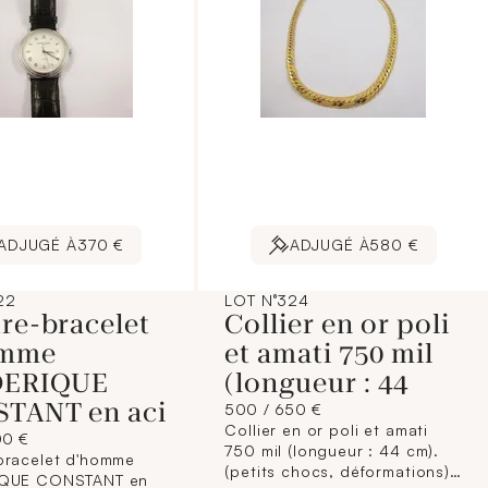
ADJUGÉ À
370 €
ADJUGÉ À
580 €
22
LOT N°324
re-bracelet
Collier en or poli
omme
et amati 750 mil
DERIQUE
(longueur : 44
TANT en aci
500 / 650 €
Collier en or poli et amati
00 €
750 mil (longueur : 44 cm).
bracelet d'homme
(petits chocs, déformations).
IQUE CONSTANT en