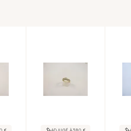
0 €
ADJUGÉ À
380 €