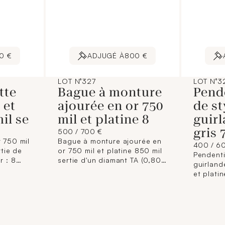
0 €
ADJUGÉ À
800 €
LOT N°327
LOT N°3
tte
Bague à monture
Pend
 et
ajourée en or 750
de st
il se
mil et platine 8
guirl
gris 
500 / 700 €
 750 mil
Bague à monture ajourée en
400 / 6
rtie de
or 750 mil et platine 850 mil
Pendenti
r : 8
sertie d'un diamant TA (0,80
guirland
8,8 g.
carat environ), épaulé de
et platin
roses et diamants 8/8. 5,5 g.
diamants
(pierres
en or gr
46 cm). 