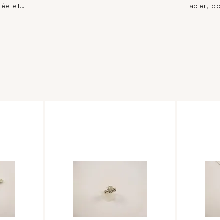
(Petites traces de soudures).
née et
acier, b
51,6 g.
). 10 g.
argenté 
romains,
mouveme
bracelet
boucle a
siglée.