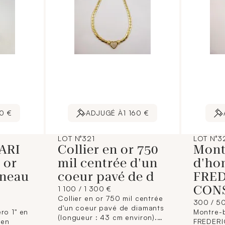
0 €
ADJUGÉ À
1 160 €
LOT N°321
LOT N°3
ARI
Collier en or 750
Mont
 or
mil centrée d'un
d'h
nneau
coeur pavé de d
FRE
CONS
1 100 / 1 300 €
Collier en or 750 mil centrée
300 / 5
d'un coeur pavé de diamants
ro 1" en
Montre-
(longueur : 43 cm environ).
 en
FREDER