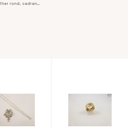
26,7 g.
oîtier rond, cadran
guilloché à chiffres
 guichet dateur à 3H,
nt automatique,
 en cuir usagé et
rdillon en métal,