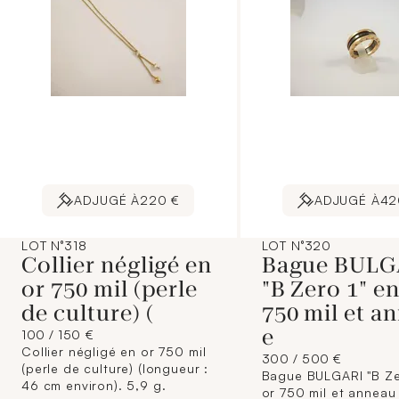
ADJUGÉ À
220 €
ADJUGÉ À
42
LOT N°318
LOT N°320
Collier négligé en
Bague BULG
or 750 mil (perle
"B Zero 1" en
de culture) (
750 mil et a
e
100 / 150 €
Collier négligé en or 750 mil
300 / 500 €
(perle de culture) (longueur :
Bague BULGARI "B Ze
46 cm environ). 5,9 g.
or 750 mil et anneau