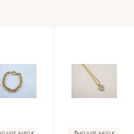
ADJUGÉ À
680 €
ADJUGÉ À
400 €