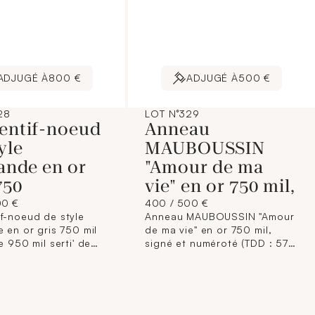
ADJUGÉ À
800 €
ADJUGÉ À
500 €
28
LOT N°329
entif-noeud
Anneau
yle
MAUBOUSSIN
ande en or
"Amour de ma
750
vie" en or 750 mil,
00 €
400 / 500 €
f-noeud de style
Anneau MAUBOUSSIN "Amour
e en or gris 750 mil
de ma vie" en or 750 mil,
e 950 mil serti' de
signé et numéroté (TDD : 57)
 TA, roses et rubis
.14,2 g.
 manquantes), Collier
is 750 mil (longueur :
7,6 g.