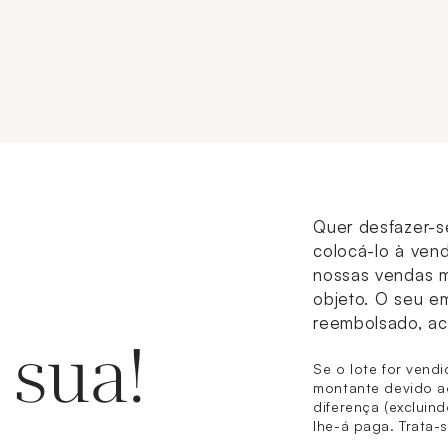
Quer desfazer-s
colocá-lo à vend
nossas vendas m
objeto. O seu e
reembolsado, ac
 sua!
Se o lote for vend
montante devido ao
diferença (excluin
lhe-á paga. Trata-