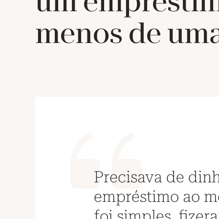
um emprésti
menos de uma
Precisava de din
empréstimo ao me
foi simples, fiz