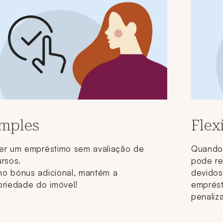
mples
Flex
er um empréstimo sem avaliação de
Quando 
ursos.
pode re
o bónus adicional, mantém a
devidos
priedade do imóvel!
emprés
penaliz