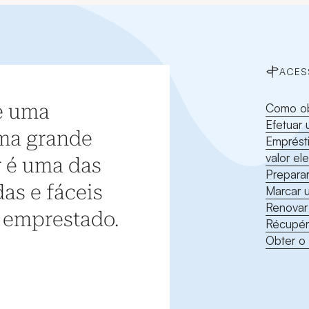
ACES
e uma
Como ob
Efetuar
ma grande
Emprést
valor el
r é uma das
Prepara
as e fáceis
Marcar 
Renovar
o emprestado.
Récupér
Obter o