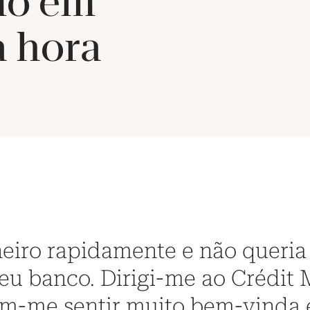
mo em
 hora
heiro rapidamente e não queria
u banco. Dirigi-me ao Crédit M
eram-me sentir muito bem-vind