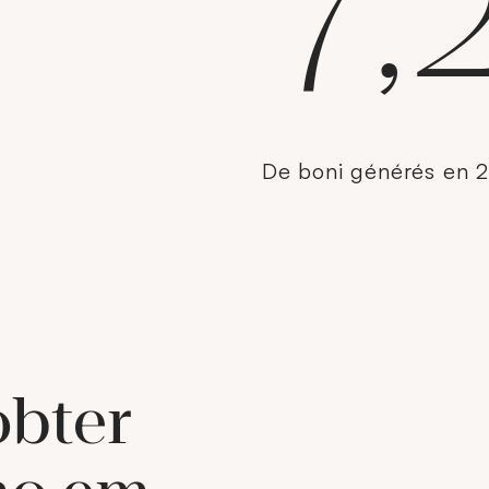
7,
De boni générés en 
obter