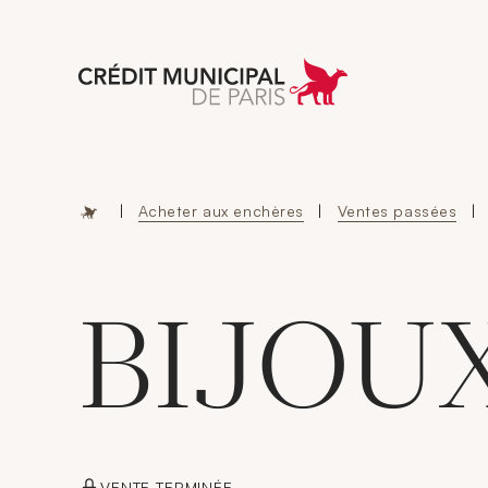
Aller à l'accueil 
|
Acheter aux enchères
|
Ventes passées
|
BIJOU
VENTE TERMINÉE