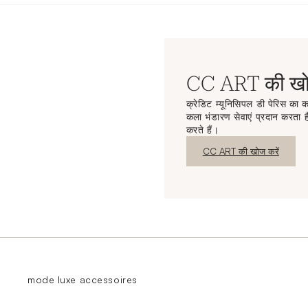
CC ART की खोज
क्रेडिट म्यूनिसिपल डी पेरिस का कल
कला भंडारण सेवाएं प्रदान करता है
करते हैं।
नई विंडो
CC ART की खोज करें
mode luxe accessoires