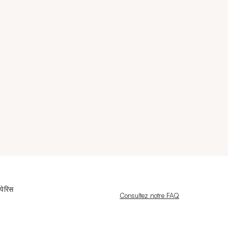
पेरिस
Nouvelle fenêtre
Consultez notre FAQ