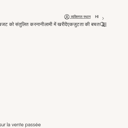
'Choisir une la
नई विंडो
La langue courant
HI
व्यक्तिगत स्थान
बजट को संतुलित करना
नीलामी में खरीदें
एकजुटता की बचत
खोज पट्टी खोल
 sur la vente passée