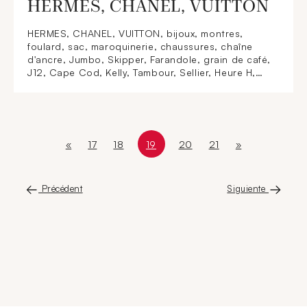
HERMES, CHANEL, VUITTON
HERMES, CHANEL, VUITTON, bijoux, montres,
foulard, sac, maroquinerie, chaussures, chaîne
d'ancre, Jumbo, Skipper, Farandole, grain de café,
J12, Cape Cod, Kelly, Tambour, Sellier, Heure H,
Première, Arceau, boutons de manchettes,
cravates, matelassé, bracelet-manchette, charm,
Alma, Speedy, carré, twill de soie, escarpins,
Keepall, Monogram, veste, mode, robe, ceinture,
classique, Montorgueil, cendrier, vase, Neverfull,
«
17
18
19
20
21
»
Première page
Page
Page
Page courante
Page 19 sur 25
Page
Page
Dernière page
Cocoon, Néo Eole, Wallet-on-chain, Boy
Précédent
Siguiente