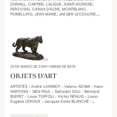
DUNHILL, CARTIER, LALIQUE, SAINT-HONORE,
PERCOSSI, CARAN D'ACHE, MONTBLANC,
POMELLATO, JEAN MAHIE, JAEGER LECOULTRE,
BULGARI, OMEGA, DIOR, BAUME ET MERCIER,
CHOPARD, SHEAFFER, FRED,
29 DE MARZO DE 2019
OBRAS DE ARTE
OBJETS D'ART
ARTISTES : André LANSKOY - Valerio ADAMI - Hans
HARTUNG - GEN PAUL - Salvador DALI - Bernard
BUFFET - Louis TOFFOLI - Victor NEHLIG - Louis-
Eugène LEROUX - Jacques Emile BLANCHE -
Théophile Jean DELAYE - Raymond Louis LECOURT
- James PICHETTE - Alex SMADJA - Larry CLARK
SCULPTURES : Francisque Joseph DURET - Auguste