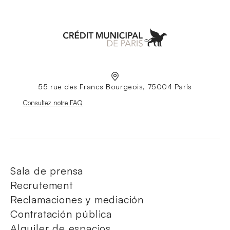
Aller à l'accueil
55 rue des Francs Bourgeois, 75004 París
Nouvelle fenêtre
Consultez notre FAQ
Sala de prensa
Recrutement
Reclamaciones y mediación
Contratación pública
Alquiler de espacios