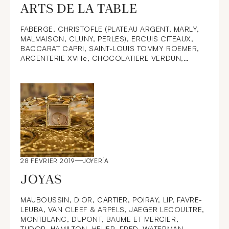
ARTS DE LA TABLE
FABERGE, CHRISTOFLE (PLATEAU ARGENT, MARLY,
MALMAISON, CLUNY, PERLES), ERCUIS CITEAUX,
BACCARAT CAPRI, SAINT-LOUIS TOMMY ROEMER,
ARGENTERIE XVIIIe, CHOCOLATIERE VERDUN,
RECHAUD A BRAISES DOUAI OU PERONNE,
FLAMBEAUX BAYONNE, BOUGEOIRS, SOUPIERE
DIRECTOIRE BOULANGER, COUVERTS VERMEIL,
ARGENTERIE XIXe, DRAGEOIR, CAFETIERES,
TIMBALES, COUTEAUX NACRE, LEGUMIER LEBRUN,
IRAN, IRLANDE, ANGLETERRE DECORS DE TABLE,
JAPON, BOL CHINE 1900 HU CHONG, PUIFORCAT ,
ARGENTERIE MINIATURE, PLATERIE MEXIQUE,
TETARD, BOULENGER, BUCCELLATI, TIFFANY,
MENAGERE DESSERT VERMEIL ARMES ROYALES DE
28 FÉVRIER 2019
JOYERÍA
SAXE
JOYAS
MAUBOUSSIN, DIOR, CARTIER, POIRAY, LIP, FAVRE-
LEUBA, VAN CLEEF & ARPELS, JAEGER LECOULTRE,
MONTBLANC, DUPONT, BAUME ET MERCIER,
TUDOR, HAMILTON, HEUER, FRED, WATERMAN,