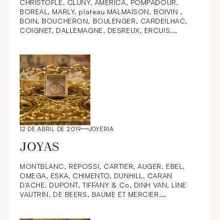
CHRISTOFLE, CLUNY, AMERICA, POMPADOUR,
BOREAL, MARLY, plateau MALMAISON, BOIVIN ,
BOIN, BOUCHERON, BOULENGER, CARDEILHAC,
COIGNET, DALLEMAGNE, DESREUX, ERCUIS,
GIROUX, HARLEUX, HENIN, KELLER, LABAT,
LINZELER, ODIOT, PUIFORCAT, RICCI, RICHARD,
RION, SOUFFLOT, TETARD. Argenterie XVIIIe, XIXe,
Art déco : plat curons, tastevins, tasses à cidre,
tabatière 1732, couteaux DOUAI, timbales,
cafetière, légumier CHARLES X, sucrier Coq de l'An
V, couverts NICOLAS COLLIER 1776 et DOUAI 1749-
52, TRAIZEGNIES, Plat PARIS 1736, saupoudreuses,
cuillers à sucre, cuillers à crème, cuillers à moka,
cuillers à thé-café, fourchettes à melon cantaloup,
12 DE ABRIL DE 2019
JOYERÍA
cuillers à compote, pelles à fraises, pelles à
poisson, couteaux ébène ou vermeil, chausse pied,
JOYAS
objets de vitrine, BACCARAT HARCOURT, SAINT-
LOUIS, DAUM, SEVRES, WEDGWOOD, RUSSIE,
MONTBLANC, REPOSSI, CARTIER, AUGER, EBEL,
FEODOR IVANOV, NICOLAS & PLINCKE,
OMEGA, ESKA, CHIMENTO, DUNHILL, CARAN
BREDENBERG 1800, ROUMANIE, POLOGNE, HUNT &
D'ACHE, DUPONT, TIFFANY & Co, DINH VAN, LINE
ROSKELL, CACHETS à CIRE et SCEAUX XVIIIe et
VAUTRIN, DE BEERS, BAUME ET MERCIER,
XIXe, JUDAICA, Suite de MESURES ETAIN XIXe,
MAUBOUSSIN, CHAUMET, RADO, MESSIKA, ILIAS
briquet SAINT-LOUIS, BOL LOGO COMPAGNIE
LALAOUNIS,
GENERALE TRANSATLANTIQUE, sucrier HOLLAND