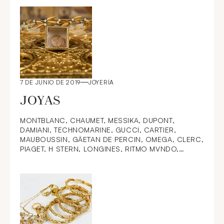
B, LOUIS VUITTON, VAN CLEEF & ARPELS, ROBERTO
COIN, KUTCHINSKY, SUZANNE BELPERRON, JAR,
LYDIA COURTEILLE, Diamants, Alhambra, Trinity,
Emeraudes, Diamant rose, Fancy jaune, Fancy rose,
Love, Happy Diamonds, Colombie, Zircon, Quatre
Classique, Nudo, Sri Lanka, Cachemire, "Myanmar"
Birmanie, Rubis, saphirs, Ceylan,
7 DE JUNIO DE 2019
JOYERÍA
JOYAS
MONTBLANC, CHAUMET, MESSIKA, DUPONT,
DAMIANI, TECHNOMARINE, GUCCI, CARTIER,
MAUBOUSSIN, GÄETAN DE PERCIN, OMEGA, CLERC,
PIAGET, H STERN, LONGINES, RITMO MVNDO,
POIRAY,