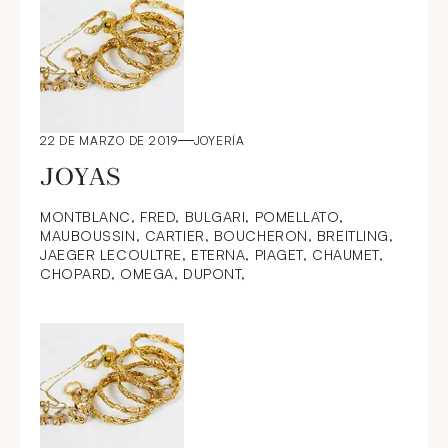
MOREAU - Emmanuel FREMIET - Louise MESSIE -
Albert FERAUD - Thierry BISCH - Brigitte TEMAN
VERRERIE – CERAMIQUE : DAUM – LALIQUE-
BACCARAT – SAINT LOUIS – GALLÉ – LEGRAS –
GIEN – TINTIN – GRUE & CHEVREUIL NATURALISÉS
TAPISSERIES : Jean PICARD LE DOUX - Henry ILHE
22 DE MARZO DE 2019
JOYERÍA
JOYAS
MONTBLANC, FRED, BULGARI, POMELLATO,
MAUBOUSSIN, CARTIER, BOUCHERON, BREITLING,
JAEGER LECOULTRE, ETERNA, PIAGET, CHAUMET,
CHOPARD, OMEGA, DUPONT,