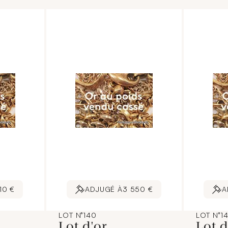
s.
commissaires-priseurs.
commissa
ernet est
L'image jointe sur internet est
L'image j
une illustration non
une illu
contractuelle.]
contract
10 €
ADJUGÉ À
3 550 €
A
LOT N°140
LOT N°1
Lot d'or
Lot 