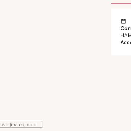
Com
HAM
Ass