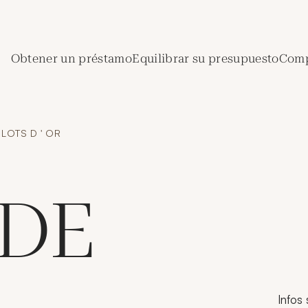
de Crédit Municipal de Paris
Obtener un préstamo
Equilibrar su presupuesto
Comp
LOTS D ' OR
 DE
Infos