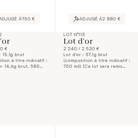
ADJUGÉ À
750 €
ADJUGÉ À
2 880 €
2
LOT N°113
d'or
Lot d'or
90 €
2 240 / 2 520 €
: 15,1g brut
Lot d'or : 57,1g brut
ion à titre indicatif :
(composition à titre indicatif :
 = 14,6g brut, 585
750 mil) [Ce lot sera remis
5g brut) [Ce lot sera
brisé à l'acquéreur,
isé à l'acquéreur,
conformément aux
ément aux
dispositions règlementaires
ions règlementaires
applicables et sans garantie
les et sans garantie
de titre. La composition de
. La composition de
titrage étant donnée à titre
étant donnée à titre
indicatif, elle n'engage pas la
, elle n'engage pas la
responsabilité du Crédit
bilité du Crédit
Municipal de Paris et des
l de Paris et des
commissaires-priseurs.
ires-priseurs.
L'image jointe sur internet est
ointe sur internet est
une illustration non