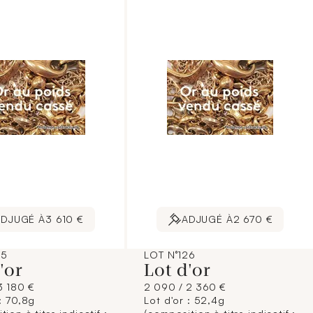
stration non
contractuelle.]
uelle.]
ADJUGÉ À
3 610 €
ADJUGÉ À
2 670 €
25
LOT N°126
d'or
Lot d'or
3 180 €
2 090 / 2 360 €
 : 70,8g
Lot d'or : 52,4g