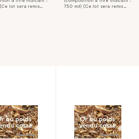
ion à titre indicatif :
(composition à titre indicatif :
 [Ce lot sera remis
750 mil) [Ce lot sera remis
'acquéreur,
brisé à l'acquéreur,
ément aux
conformément aux
ions règlementaires
dispositions règlementaires
les et sans garantie
applicables et sans garantie
. La composition de
de titre. La composition de
étant donnée à titre
titrage étant donnée à titre
, elle n'engage pas la
indicatif, elle n'engage pas la
bilité du Crédit
responsabilité du Crédit
l de Paris et des
Municipal de Paris et des
ires-priseurs.
commissaires-priseurs.
ointe sur internet est
L'image jointe sur internet est
stration non
une illustration non
uelle.]
contractuelle.]