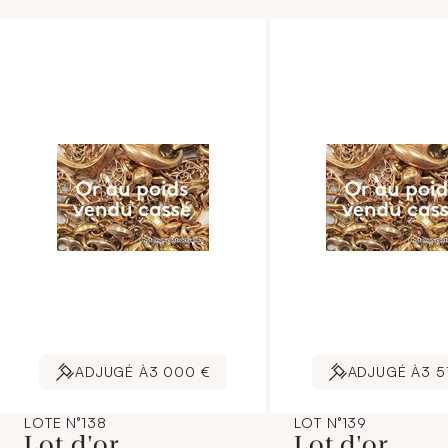
commissaires-priseurs.
commissaires-priseur
L'image jointe sur internet est
L'image jointe sur int
une illustration non
une illustration non
contractuelle.]
contractuelle.]
ADJUGÉ À
3 000 €
ADJUGÉ À
3 5
LOTE N°138
LOT N°139
Lot d'or
Lot d'or