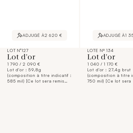
ADJUGÉ À
2 620 €
ADJUGÉ À
1 3
LOT N°127
LOTE Nº 134
Lot d'or
Lot d'or
1 790 / 2 090 €
1 040 / 1 170 €
Lot d'or : 59,8g
Lot d'or : 27,4g brut
(composition à titre indicatif :
(composition à titre i
585 mil) [Ce lot sera remis
750 mil) [Ce lot sera
brisé à l'acquéreur,
brisé à l'acquéreur,
conformément aux
conformément aux
dispositions règlementaires
dispositions règleme
applicables et sans garantie
applicables et sans 
de titre. La composition de
de titre. La composi
titrage étant donnée à titre
titrage étant donnée 
indicatif, elle n'engage pas la
indicatif, elle n'enga
responsabilité du Crédit
responsabilité du Cr
Municipal de Paris et des
Municipal de Paris et