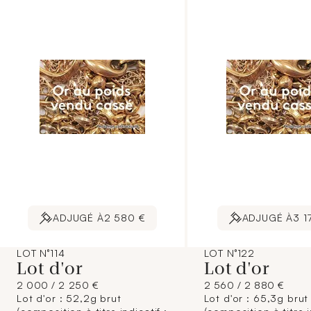
contractuelle.]
contractuelle.]
ADJUGÉ À
2 580 €
ADJUGÉ À
3 1
LOT N°114
LOT N°122
Lot d'or
Lot d'or
2 000 / 2 250 €
2 560 / 2 880 €
Lot d'or : 52,2g brut
Lot d'or : 65,3g brut