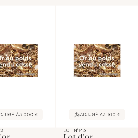
ires-priseurs.
commissaires-priseurs.
ointe sur internet est
L'image jointe sur internet est
stration non
une illustration non
uelle.]
contractuelle.]
DJUGÉ À
3 000 €
ADJUGÉ À
3 100 €
42
LOT N°143
d'or
Lot d'or