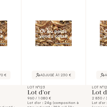
contractuelle.]
une illu
contract
70 €
ADJUGÉ À
1 230 €
LOT N°123
LOT N°1
Lot d'or
Lot 
960 / 1 080 €
2 830 / 
Lot d'or : 24g (composition à
Lot d'or