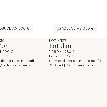
DJUGÉ À
5 200 €
ADJUGÉ À
2 360 €
136
LOT N°137
d'or
Lot d'or
4 590 €
1 580 / 1 780 €
: 102,1g
Lot d'or : 39,6g
ion à titre indicatif :
(composition à titre indicatif :
 [Ce lot sera remis
750 mil) [Ce lot sera remis
'acquéreur,
brisé à l'acquéreur,
ément aux
conformément aux
ions règlementaires
dispositions règlementaires
les et sans garantie
applicables et sans garantie
. La composition de
de titre. La composition de
étant donnée à titre
titrage étant donnée à titre
, elle n'engage pas la
indicatif, elle n'engage pas la
bilité du Crédit
responsabilité du Crédit
l de Paris et des
Municipal de Paris et des