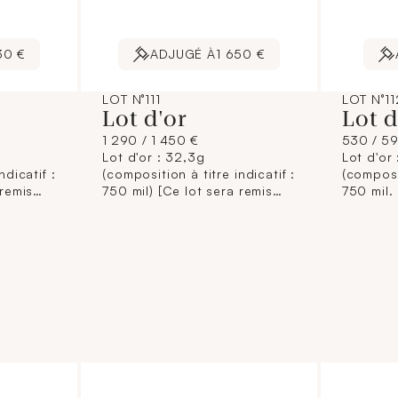
30 €
ADJUGÉ À
1 650 €
LOT N°111
LOT N°11
Lot d'or
Lot 
1 290 / 1 450 €
530 / 5
Lot d'or : 32,3g
Lot d'or 
ndicatif :
(composition à titre indicatif :
(composit
 remis
750 mil) [Ce lot sera remis
750 mil.
brisé à l'acquéreur,
mil. = 0,
conformément aux
remis br
ntaires
dispositions règlementaires
conform
garantie
applicables et sans garantie
disposit
tion de
de titre. La composition de
applicab
à titre
titrage étant donnée à titre
de titre
ge pas la
indicatif, elle n'engage pas la
titrage 
édit
responsabilité du Crédit
indicatif
 des
Municipal de Paris et des
responsa
s.
commissaires-priseurs.
Municipa
ernet est
L'image jointe sur internet est
commissa
une illustration non
L'image j