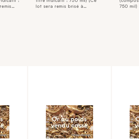
ndicatif :
titre indicatif : 750 mil) [Ce
(composit
 remis
lot sera remis brisé à
750 mil)
l'acquéreur, conformément
brisé à l
aux dispositions
conform
ntaires
règlementaires applicables et
disposit
garantie
sans garantie de titre. La
applicab
tion de
composition de titrage étant
de titre
à titre
donnée à titre indicatif, elle
titrage 
ge pas la
n'engage pas la
indicatif
édit
responsabilité du Crédit
responsa
 des
Municipal de Paris et des
Municipa
s.
commissaires-priseurs.
commissa
ernet est
L'image jointe sur internet est
L'image j
une illustration non
une illu
contractuelle.]
contract