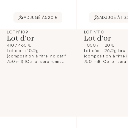
ADJUGÉ À
520 €
ADJUGÉ À
1 3
LOT N°109
LOT N°110
Lot d'or
Lot d'or
410 / 460 €
1 000 / 1 120 €
Lot d'or : 10,2g
Lot d'or : 26,2g brut
(composition à titre indicatif :
(composition à titre i
750 mil) [Ce lot sera remis
750 mil) [Ce lot sera
brisé à l'acquéreur,
brisé à l'acquéreur,
conformément aux
conformément aux
dispositions règlementaires
dispositions règleme
applicables et sans garantie
applicables et sans 
de titre. La composition de
de titre. La composi
titrage étant donnée à titre
titrage étant donnée 
indicatif, elle n'engage pas la
indicatif, elle n'enga
responsabilité du Crédit
responsabilité du Cr
Municipal de Paris et des
Municipal de Paris et
commissaires-priseurs.
commissaires-priseur
L'image jointe sur internet est
L'image jointe sur int
une illustration non
une illustration non