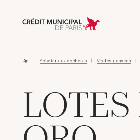
Aller à l'accueil 
|
Acheter aux enchères
|
Ventes passées
|
LOTES
ORO