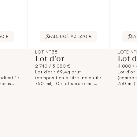
50 €
ADJUGÉ À
3 520 €
A
LOT N°135
LOTE N°
Lot d'or
Lot 
2 740 / 3 080 €
4 080 / 
Lot d'or : 69,4g brut
Lot d'or 
ndicatif :
(composition à titre indicatif :
(composit
 remis
750 mil) [Ce lot sera remis
750 mil)
brisé à l'acquéreur,
brisé à l
conformément aux
conform
ntaires
dispositions règlementaires
disposit
garantie
applicables et sans garantie
applicab
tion de
de titre. La composition de
de titre
à titre
titrage étant donnée à titre
titrage 
ge pas la
indicatif, elle n'engage pas la
indicatif
édit
responsabilité du Crédit
responsa
 des
Municipal de Paris et des
Municipa