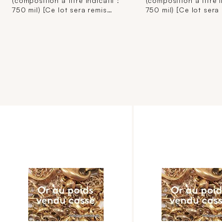
(composition à titre indicatif :
(composition à titre i
750 mil) [Ce lot sera remis
750 mil) [Ce lot sera
brisé à l'acquéreur,
brisé à l'acquéreur,
conformément aux
conformément aux
dispositions règlementaires
dispositions règleme
applicables et sans garantie
applicables et sans 
de titre. La composition de
de titre. La composi
titrage étant donnée à titre
titrage étant donnée 
indicatif, elle n'engage pas la
indicatif, elle n'enga
responsabilité du Crédit
responsabilité du Cr
Municipal de Paris et des
Municipal de Paris et
commissaires-priseurs.
commissaires-priseur
L'image jointe sur internet est
L'image jointe sur int
une illustration non
une illustration non
contractuelle.]
contractuelle.]