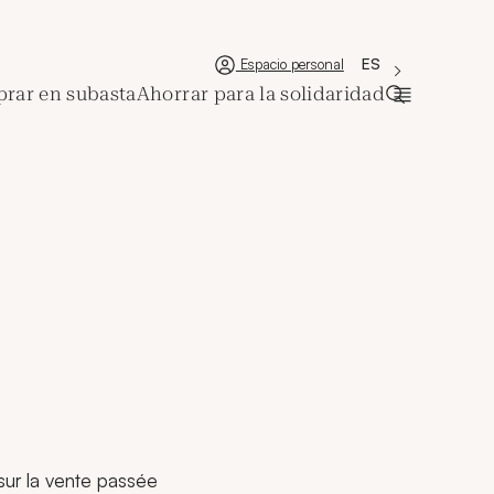
'Choisir une lan
Nueva ventana
La langue couran
ES
Espacio personal
rar en subasta
Ahorrar para la solidaridad
Abrir la ba
 sur la vente passée