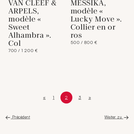
VAN CLEEF &
MESSIKA,
ARPELS,
modèle «
modèle «
Lucky Move ».
Sweet
Collier en or
Alhambra ».
ros
Col
500 / 800 €
700 / 1 200 €
«
1
2
3
»
Première page
Page
Page courante
Page 2 sur 3
Page
Dernière page
Précédent
Weiter zu