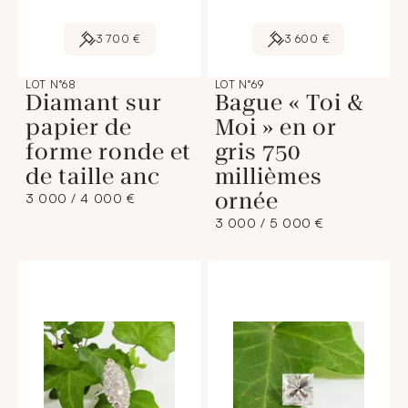
3 700 €
3 600 €
LOT N°68
LOT N°69
Diamant sur
Bague « Toi &
papier de
Moi » en or
forme ronde et
gris 750
de taille anc
millièmes
ornée
3 000 / 4 000 €
3 000 / 5 000 €