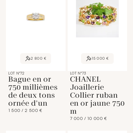
2 800 €
15 000 €
LOT N°72
LOT N°73
Bague en or
CHANEL
750 millièmes
Joaillerie
de deux tons
Collier ruban
ornée d'un
en or jaune 750
m
1 500 / 2 500 €
7 000 / 10 000 €