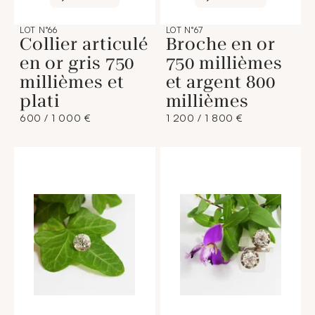
LOT N°66
LOT N°67
Collier articulé
Broche en or
en or gris 750
750 millièmes
millièmes et
et argent 800
plati
millièmes
600 / 1 000 €
1 200 / 1 800 €