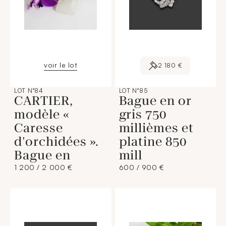
voir le lot
2 180 €
LOT N°84
LOT N°85
CARTIER,
Bague en or
modèle «
gris 750
Caresse
millièmes et
d'orchidées ».
platine 850
Bague en
mill
1 200 / 2 000 €
600 / 900 €