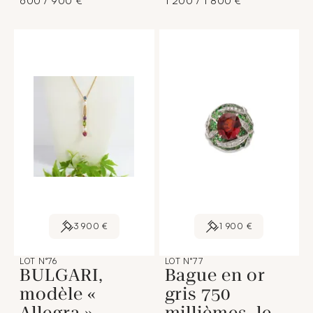
600 / 900 €
1 200 / 1 800 €
3 900 €
1 900 €
LOT N°76
LOT N°77
BULGARI,
Bague en or
modèle «
gris 750
Allegra ».
millièmes, le