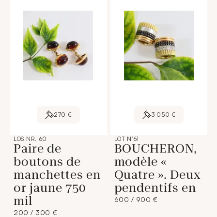
270 €
3 050 €
LOS NR. 60
LOT N°61
Paire de
BOUCHERON,
boutons de
modèle «
manchettes en
Quatre ». Deux
or jaune 750
pendentifs en
mil
600 / 900 €
200 / 300 €