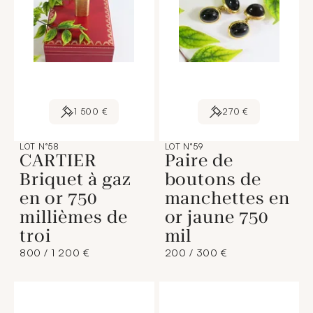
1 500 €
270 €
LOT N°58
LOT N°59
CARTIER
Paire de
Briquet à gaz
boutons de
en or 750
manchettes en
millièmes de
or jaune 750
troi
mil
800 / 1 200 €
200 / 300 €