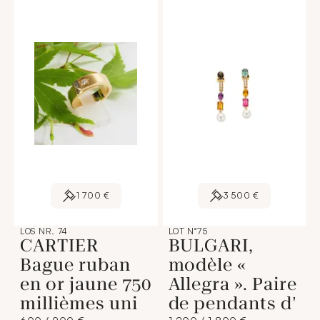
1 700 €
3 500 €
LOS NR. 74
LOT N°75
CARTIER
BULGARI,
Bague ruban
modèle «
en or jaune 750
Allegra ». Paire
millièmes uni
de pendants d'