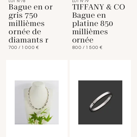
LOT N°78
LOT N°79
Bague en or
TIFFANY & CO
gris 750
Bague en
millièmes
platine 850
ornée de
millièmes
diamants r
ornée
700 / 1 000 €
800 / 1 500 €