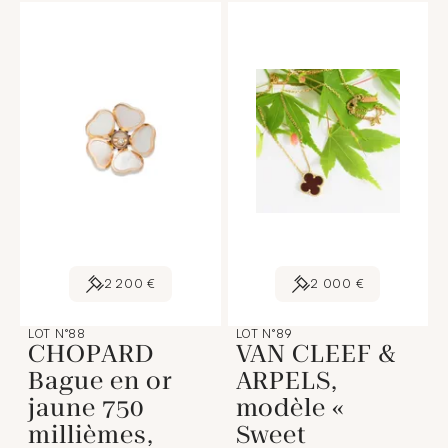
2 200 €
2 000 €
LOT N°88
LOT N°89
CHOPARD
VAN CLEEF &
Bague en or
ARPELS,
jaune 750
modèle «
millièmes,
Sweet