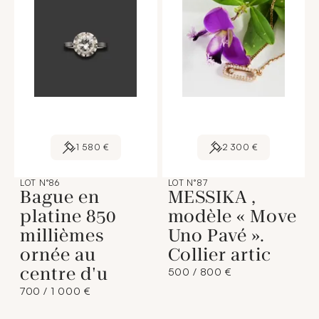
1 580 €
2 300 €
LOT N°86
LOT N°87
Bague en
MESSIKA ,
platine 850
modèle « Move
millièmes
Uno Pavé ».
ornée au
Collier artic
centre d'u
500 / 800 €
700 / 1 000 €