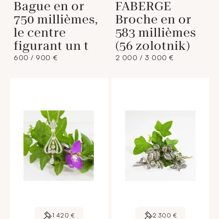
Bague en or
FABERGE
750 millièmes,
Broche en or
le centre
583 millièmes
figurant un t
(56 zolotnik)
600 / 900 €
2 000 / 3 000 €
1 420 €
2 300 €