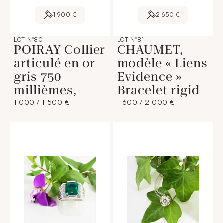
1 900 €
2 650 €
LOT N°80
LOT N°81
POIRAY Collier
CHAUMET,
articulé en or
modèle « Liens
gris 750
Evidence »
millièmes,
Bracelet rigid
1 000 / 1 500 €
1 600 / 2 000 €