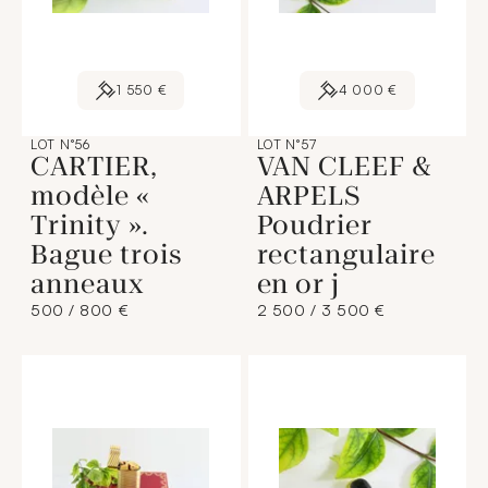
1 550 €
4 000 €
LOT N°56
LOT N°57
CARTIER,
VAN CLEEF &
modèle «
ARPELS
Trinity ».
Poudrier
Bague trois
rectangulaire
anneaux
en or j
500 / 800 €
2 500 / 3 500 €