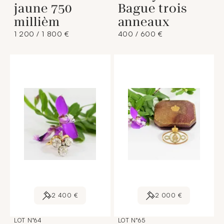
jaune 750
Bague trois
millièm
anneaux
1 200 / 1 800 €
400 / 600 €
2 400 €
2 000 €
LOT N°64
LOT N°65