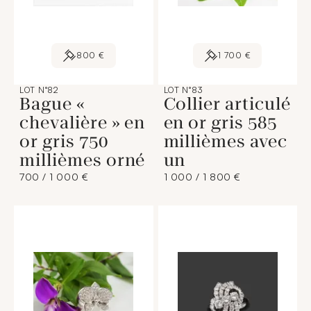
800 €
1 700 €
LOT N°82
LOT N°83
Bague «
Collier articulé
chevalière » en
en or gris 585
or gris 750
millièmes avec
millièmes orné
un
700 / 1 000 €
1 000 / 1 800 €