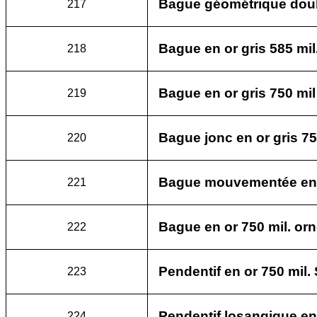
Bague géométrique double
217
Bague en or gris 585 mi
218
Bague en or gris 750 mil
219
Bague jonc en or gris 750
220
Bague mouvementée en or
221
Bague en or 750 mil. or
222
Pendentif en or 750 mil. 
223
Pendentif losangique en o
224